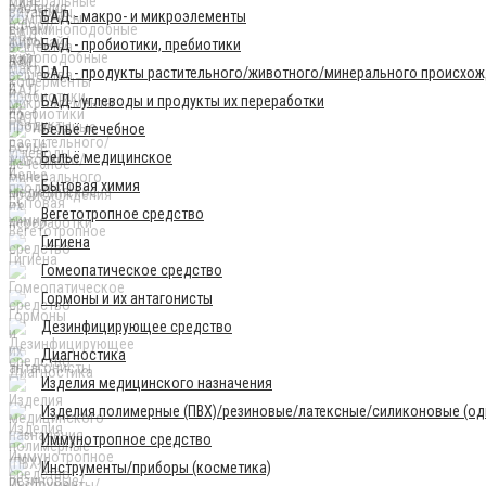
БАД - макро- и микроэлементы
БАД - пробиотики, пребиотики
БАД - продукты растительного/животного/минерального происхо
БАД - углеводы и продукты их переработки
Бельё лечебное
Бельё медицинское
Бытовая химия
Вегетотропное средство
Гигиена
Гомеопатическое средство
Гормоны и их антагонисты
Дезинфицирующее средство
Диагностика
Изделия медицинского назначения
Изделия полимерные (ПВХ)/резиновые/латексные/силиконовые (одн
Иммунотропное средство
Инструменты/приборы (косметика)