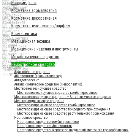
Интермедиант
Косметика ароматерапия
Косметика декоративная
Косметика тело-волосы/парфюм
Космецевтика
Медицинская техника
Медицинские изделия и инструменты
Метаболическое средство
Нейротропное средство
Адаптогенное средство
Анксиолитик (транквилизатор)
Антидепрессант
Антипсихотическое средство (Нейролептик)
Местноанестезирующее средство
Местноанестезирующее средство комбинированное
Местноанестезирующее средство + Антисептическое средство
Местнораздражающее средство
Местнораздражающее средство комбинированное
Местнораздражающее средство природного происхождения
Местнораздражающее средство растительного происхождения
Ноотропное средство
Ноотропное средство комбинированное
Ноотропное средство. Анксиолитик
Ноотропное средство. Корректор нарушений мозгового кровообращения