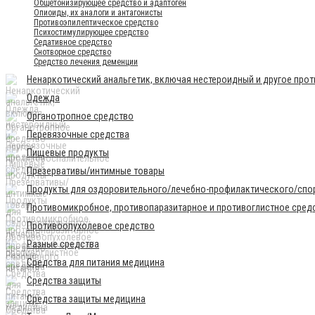
Общетонизирующее средство и адаптоген
Опиоиды, их аналоги и антагонисты
Противоэпилептическое средство
Психостимулирующее средство
Седативное средство
Снотворное средство
Средство лечения деменции
Ненаркотический анальгетик, включая нестероидный и другое про
Одежда
Органотропное средство
Перевязочные средства
Пищевые продукты
Презервативы/интимные товары
Продукты для оздоровительного/лечебно-профилактического/спор
Противомикробное, противопаразитарное и противоглистное сред
Противоопухолевое средство
Разные средства
Средства для питания медицина
Средства защиты
Средства защиты медицина