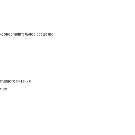
тивовоспалительное средство
тивного питания
ство