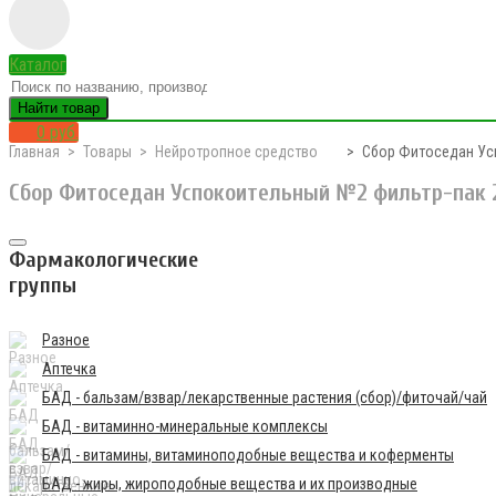
Каталог
Найти товар
0 руб.
Главная
Товары
Нейротропное средство
Сбор Фитоседан Ус
Сбор Фитоседан Успокоительный №2 фильтр-пак 
Фармакологические
группы
Разное
Аптечка
БАД - бальзам/взвар/лекарственные растения (сбор)/фиточай/чай
БАД - витаминно-минеральные комплексы
БАД - витамины, витаминоподобные вещества и коферменты
БАД - жиры, жироподобные вещества и их производные