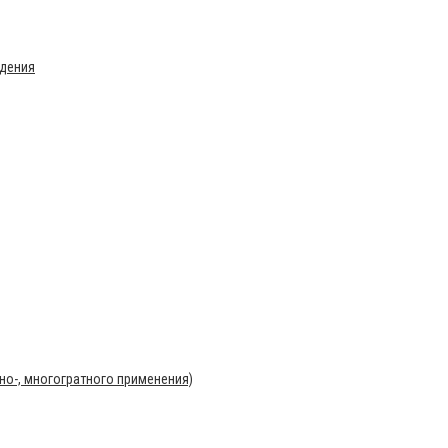
ждения
о-, многогратного применения)