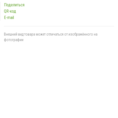
Поделиться
QR-код
E-mail
Внешний вид товара может отличаться от изображённого на
фотографии
Я даю
согласие
на обработку персональных данных в
соответствии с
политикой обработки персональных данных