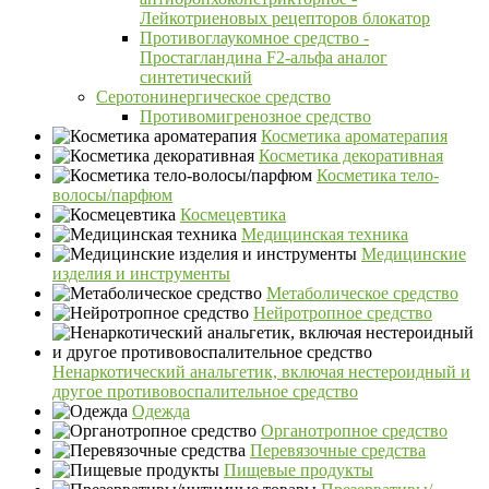
Лейкотриеновых рецепторов блокатор
Противоглаукомное средство -
Простагландина F2-альфа аналог
синтетический
Серотонинергическое средство
Противомигренозное средство
Косметика ароматерапия
Косметика декоративная
Косметика тело-
волосы/парфюм
Космецевтика
Медицинская техника
Медицинские
изделия и инструменты
Метаболическое средство
Нейротропное средство
Ненаркотический анальгетик, включая нестероидный и
другое противовоспалительное средство
Одежда
Органотропное средство
Перевязочные средства
Пищевые продукты