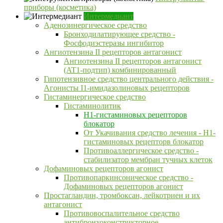
приборы (косметика)
Интермедиант
Аденозинергическое средство
Бронходилатирующее средство -
Фосфодиэстеразы ингибитор
Ангиотензина II рецепторов антагонист
Ангиотензина II рецепторов антагонист
(AT1-подтип) комбинированный
Гипотензивное средство центрального действия -
Агонисты I1-имидазолиновых рецепторов
Гистаминергическое средство
Гистаминолитик
H1-гистаминовых рецепторов
блокатор
От Укачивания средство лечения - Н1-
гистаминовых рецепторв блокатор
Противоаллергическое средство -
стабилизатор мембран тучных клеток
Дофаминовых рецепторов агонист
Противопаркинсоническое средство -
Дофаминовых рецепторов агонист
Простагландин, тромбоксан, лейкотриен и их
антагонист
Противовоспалительное средство
антибронхоконстрикторное -