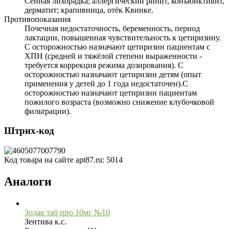
Сенная лихорадка; аллергический ринит, конъюнктивит,
дерматит; крапивница, отёк Квинке.
Противопоказания
Почечная недостаточность, беременность, период
лактации, повышенная чувствительность к цетиризину.
С осторожностью назначают цетиризин пациентам с
ХПН (средней и тяжёлой степени выраженности -
требуется коррекция режима дозирования). С
осторожностью назначают цетиризин детям (опыт
применения у детей до 1 года недостаточен).С
осторожностью назначают цетиризин пациентам
пожилого возраста (возможно снижение клубочковой
фильтрации).
Штрих-код
Код товара на сайте apt87.ru:
5014
Аналоги
Зодак таб ппо 10мг №10
Зентива к.с.