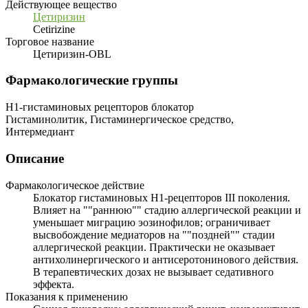
Действующее вещество
Цетиризин
Cetirizine
Торговое название
Цетиризин-OBL
Фармакологические группы
H1-гистаминовых рецепторов блокатор
Гистаминолитик, Гистаминергическое средство,
Интермедиант
Описание
Фармакологическое действие
Блокатор гистаминовых H1-рецепторов III поколения.
Влияет на ""раннюю"" стадию аллергической реакции и
уменьшает миграцию эозинофилов; ограничивает
высвобождение медиаторов на ""поздней"" стадии
аллергической реакции. Практически не оказывает
антихолинергического и антисеротонинового действия.
В терапевтических дозах не вызывает седативного
эффекта.
Показания к применению