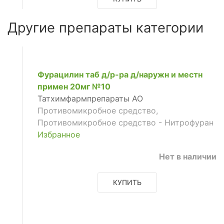
ый
Другие препараты категории
зид
анный
Фурацилин таб д/р-ра д/наружн и местн
примен 20мг №10
й
Татхимфармпрепараты АО
Противомикробное средство,
Противомикробное средство - Нитрофуран
Избранное
Нет в наличии
КУПИТЬ