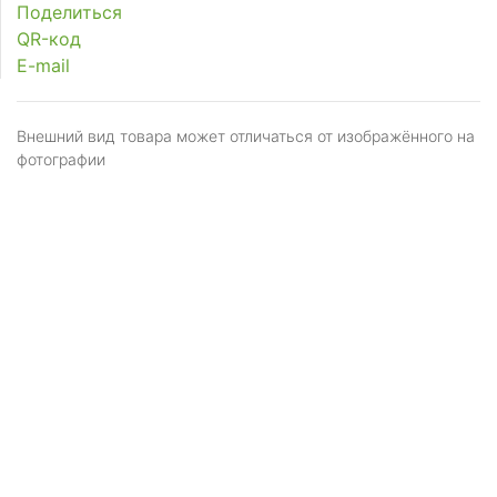
Поделиться
QR-код
E-mail
Внешний вид товара может отличаться от изображённого на
фотографии
Я даю
согласие
на обработку персональных
данных в соответствии с
политикой обработки
персональных данных