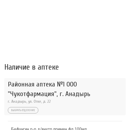
Наличие в аптеке
Районная аптека №1 ООО
"Чукотфармация", г. Анадырь
г. Анадырь, ул. Отке, д. 22
ВЫБРАТЬ ОТДЕЛЕНИЕ
Бефунгин р-р д/внутр примен фл 100мл