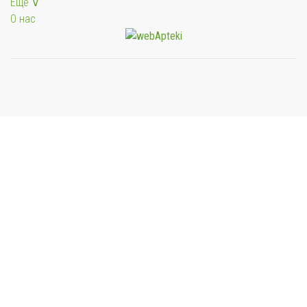
Еще ∨
О нас
Мы будем показывать аптеки для вашего города
Выбор отделения для получения заказа
Районная аптека №1 ООО "Чукотфармация", г.
Анадырь
г. Анадырь, ул. Отке, д. 22
Выбрать
Районная аптека №2 ООО "Чукотфармация", г.