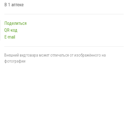
В 1 аптеке
Поделиться
QR-код
E-mail
Внешний вид товара может отличаться от изображённого на
фотографии
Я даю
согласие
на обработку персональных данных в
соответствии с
политикой обработки персональных данных