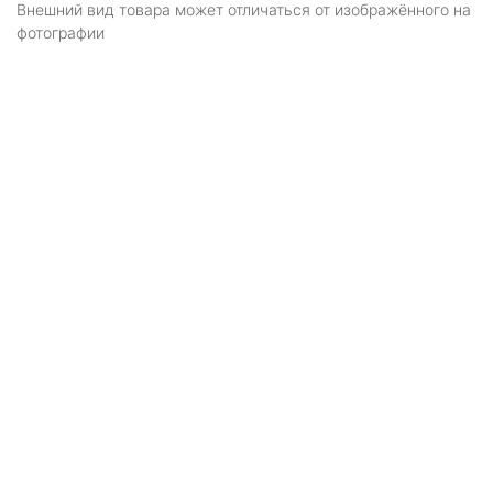
Внешний вид товара может отличаться от изображённого на
фотографии
Я даю
согласие
на обработку персональных
данных в соответствии с
политикой обработки
персональных данных
ОТПРАВИТЬ
Для быстрого доступа
через смартфон к этой странице