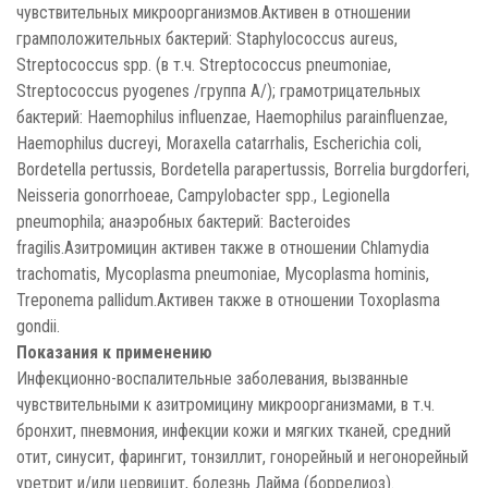
чувствительных микроорганизмов.Активен в отношении
грамположительных бактерий: Staphylococcus aureus,
Streptococcus spp. (в т.ч. Streptococcus pneumoniae,
Streptococcus pyogenes /группа A/); грамотрицательных
бактерий: Haemophilus influenzae, Haemophilus parainfluenzae,
Haemophilus ducreyi, Moraxella catarrhalis, Escherichia coli,
Bordetella pertussis, Bordetella parapertussis, Borrelia burgdorferi,
Neisseria gonorrhoeae, Campylobacter spp., Legionella
pneumophila; анаэробных бактерий: Bacteroides
fragilis.Азитромицин активен также в отношении Chlamydia
trachomatis, Mycoplasma pneumoniae, Mycoplasma hominis,
Treponema pallidum.Активен также в отношении Toxoplasma
gondii.
Показания к применению
Инфекционно-воспалительные заболевания, вызванные
чувствительными к азитромицину микроорганизмами, в т.ч.
бронхит, пневмония, инфекции кожи и мягких тканей, средний
отит, синусит, фарингит, тонзиллит, гонорейный и негонорейный
уретрит и/или цервицит, болезнь Лайма (боррелиоз).