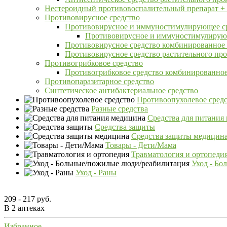
Нестероидный противовоспалительный препарат + 
Противовирусное средство
Противовирусное и иммуностимулирующее с
Противовирусное и иммуностимулирующ
Противовирусное средство комбинированное 
Противовирусное средство растительного пр
Противогрибковое средство
Противогрибковое средство комбинированно
Противопаразитарное средство
Синтетическое антибактериальное средство
Противоопухолевое сред
Разные средства
Средства для питания
Средства защиты
Средства защиты медицин
Товары - Дети/Мама
Травматология и ортопеди
Уход - Бо
Уход - Раны
209 - 217 руб.
В 2 аптеках
Избранное