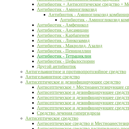
Антибиотик + Антисептическое средство + М
Антибиотик - Аминогликозид
Антибиотик - Аминогликозид комбини
Антибиотик - Аминогликозид ком
Антибиотик - Амфеникол
Антибиотик - Ансамицин
Антибиотик - Карбапенем
Антибиотик - Линкозамид
Антибиотик - Макролид, Азалид
Антибиотик - Пенициллин
Антибиотик - Тетрациклин
Антибиотик - Цефалоспорин
Другой антибиотик
Антигельминтное и противопротозойное средство
Антигельминтное средство
Антисептическое и дезинфицирующее средство
Антисептическое + Местноанестезирующее ср
Антисептическое и дезинфицирующее средств
Антисептическое и дезинфицирующее средство
Антисептическое и дезинфицирующее средст
Антисептическое и дезинфицирующее средств
Средство лечения гипергидроза
Антисептическое средство
Антисептическое средство и Местноанестези
Антисептическое средство растительного пр