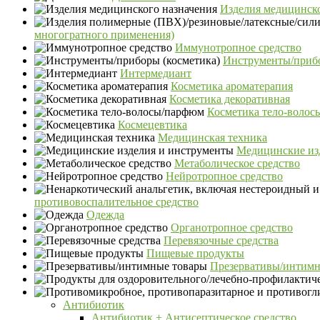
Изделия медицинско
многогратного применения)
Иммунотропное средство
Инструменты/прибо
Интермедиант
Косметика ароматерапия
Косметика декоративная
Косметика тело-воло
Космецевтика
Медицинская техника
Медицинские из
Метаболическое средство
Нейротропное средство
противовоспалительное средство
Одежда
Органотропное средство
Перевязочные средства
Пищевые продукты
Презервативы/интимн
Антибиотик
Антибиотик + Антисептическое средство