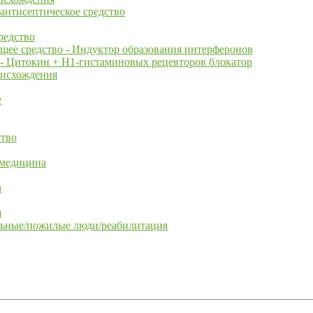
антисептическое средство
редство
ее средство - Индуктор образования интерферонов
- Цитокин + Н1-гистаминовых рецевторов блокатор
оисхождения
е
ство
 медицина
а
я
льные/пожилые люди/реабилитация