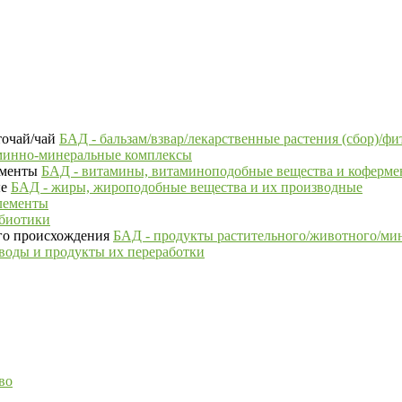
БАД - бальзам/взвар/лекарственные растения (сбор)/фи
минно-минеральные комплексы
БАД - витамины, витаминоподобные вещества и коферм
БАД - жиры, жироподобные вещества и их производные
лементы
ебиотики
БАД - продукты растительного/животного/ми
воды и продукты их переработки
во