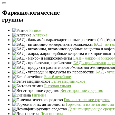
Фармакологические
группы
Разное
Аптечка
БАД - вита
БАД - макро- и микроэ
БАД - пробиотики, пр
БАД - угле
Бельё лечебное
Бельё медицинское
Бытовая химия
Вегетотропное средство
Гигиена
Гомеопатическое средство
Гормоны и их антагонисты
Дезинфицирующее средст
Диагностика