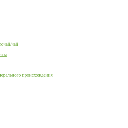
точай/чай
енты
нерального происхождения