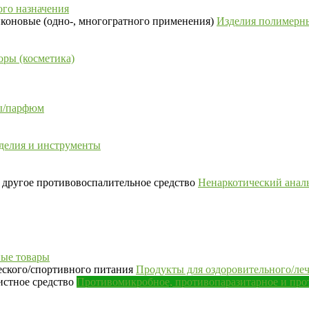
го назначения
Изделия полимерны
ры (косметика)
сы/парфюм
делия и инструменты
Ненаркотический аналь
ые товары
Продукты для оздоровительного/ле
Противомикробное, противопаразитарное и про