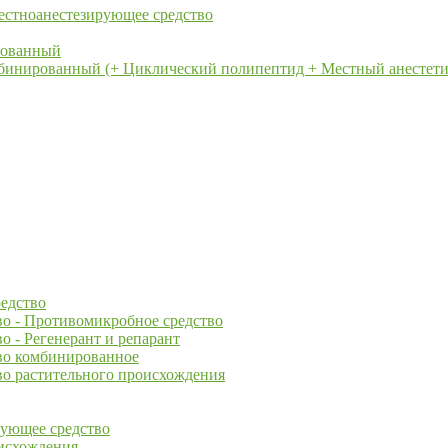
естноанестезирующее средство
рованный
бинированный (+ Циклический полипептид + Местный анестети
едство
о - Противомикробное средство
 - Регенерант и репарант
во комбинированное
о растительного происхождения
рующее средство
оисхождения