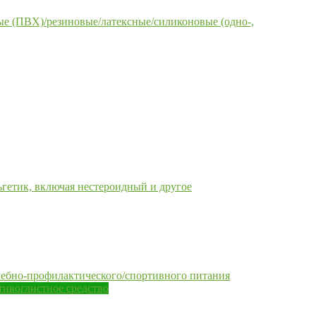
е (ПВХ)/резиновые/латексные/силиконовые (одно-,
гетик, включая нестероидный и другое
чебно-профилактического/спортивного питания
тивоглистное средство