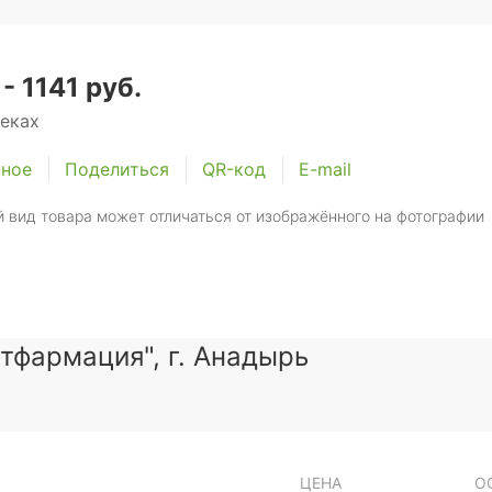
 - 1141 руб.
теках
нное
Поделиться
QR-код
E-mail
 вид товара может отличаться от изображённого на фотографии
тфармация", г. Анадырь
ЦЕНА
О