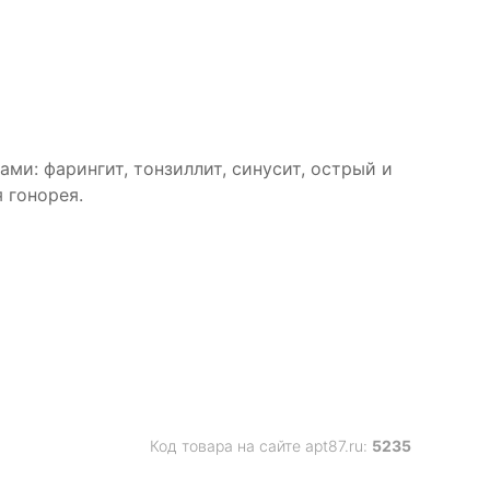
и: фарингит, тонзиллит, синусит, острый и
 гонорея.
Код товара на сайте apt87.ru:
5235