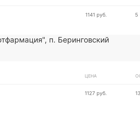
1141 руб.
5 
тфармация", п. Беринговский
ЦЕНА
О
1127 руб.
1