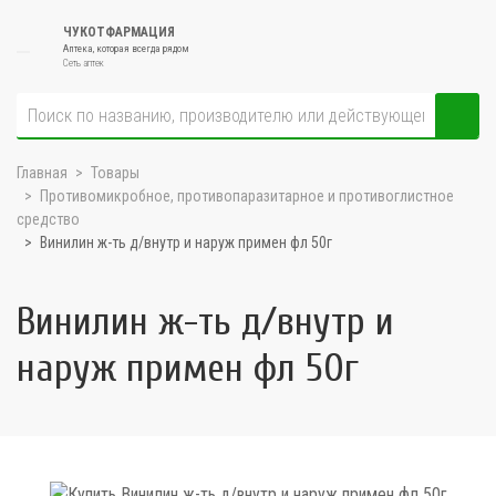
ЧУКОТФАРМАЦИЯ
Аптека, которая всегда рядом
Сеть аптек
Главная
Товары
Противомикробное, противопаразитарное и противоглистное
средство
Винилин ж-ть д/внутр и наруж примен фл 50г
Винилин ж-ть д/внутр и
наруж примен фл 50г