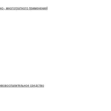
о-, многогратного применения)
тивовоспалительное средство