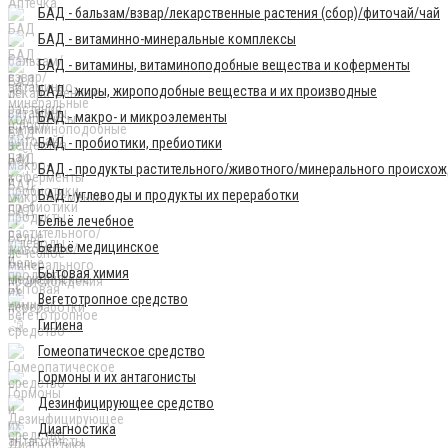
БАД - бальзам/взвар/лекарственные растения (сбор)/фиточай/чай
БАД - витаминно-минеральные комплексы
БАД - витамины, витаминоподобные вещества и коферменты
БАД - жиры, жироподобные вещества и их производные
БАД - макро- и микроэлементы
БАД - пробиотики, пребиотики
БАД - продукты растительного/животного/минерального происхо
БАД - углеводы и продукты их переработки
Бельё лечебное
Бельё медицинское
Бытовая химия
Вегетотропное средство
Гигиена
Гомеопатическое средство
Гормоны и их антагонисты
Дезинфицирующее средство
Диагностика