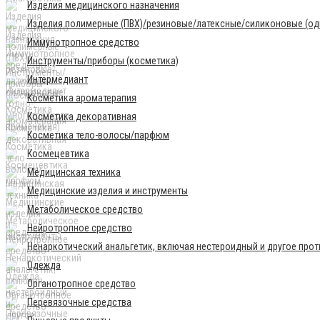
Изделия медицинского назначения
Изделия полимерные (ПВХ)/резиновые/латексные/силиконовые (одн
Иммунотропное средство
Инструменты/приборы (косметика)
Интермедиант
Косметика ароматерапия
Косметика декоративная
Косметика тело-волосы/парфюм
Космецевтика
Медицинская техника
Медицинские изделия и инструменты
Метаболическое средство
Нейротропное средство
Ненаркотический анальгетик, включая нестероидный и другое про
Одежда
Органотропное средство
Перевязочные средства