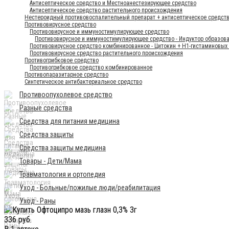
Антисептическое средство и Местноанестезирующее средство
Антисептическое средство растительного происхождения
Нестероидный противовоспалительный препарат + антисептическое средст
Противовирусное средство
Противовирусное и иммуностимулирующее средство
Противовирусное и иммуностимулирующее средство - Индуктор образов
Противовирусное средство комбинированное - Цитокин + Н1-гистаминовых
Противовирусное средство растительного происхождения
Противогрибковое средство
Противогрибковое средство комбинированное
Противопаразитарное средство
Синтетическое антибактериальное средство
Противоопухолевое средство
Разные средства
Средства для питания медицина
Средства защиты
Средства защиты медицина
Товары - Дети/Мама
Травматология и ортопедия
Уход - Больные/пожилые люди/реабилитация
Уход - Раны
336 руб.