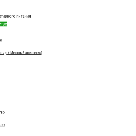
тивного питания
ство
во
птид + Местный анестетик)
тво
ния