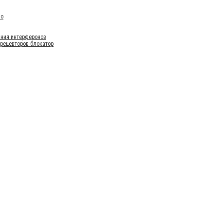
во
ания интерферонов
 рецевторов блокатор