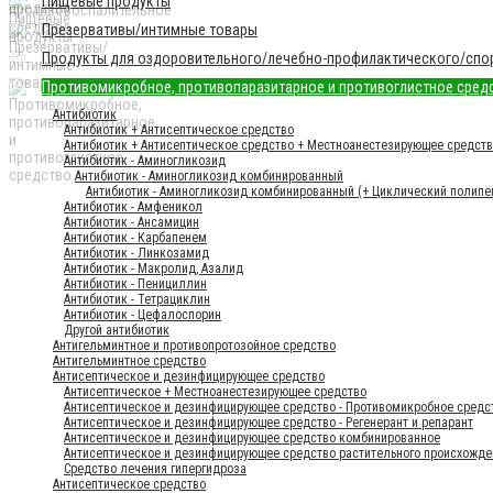
Пищевые продукты
Презервативы/интимные товары
Продукты для оздоровительного/лечебно-профилактического/спор
Противомикробное, противопаразитарное и противоглистное сред
Антибиотик
Антибиотик + Антисептическое средство
Антибиотик + Антисептическое средство + Местноанестезирующее средст
Антибиотик - Аминогликозид
Антибиотик - Аминогликозид комбинированный
Антибиотик - Аминогликозид комбинированный (+ Циклический полипе
Антибиотик - Амфеникол
Антибиотик - Ансамицин
Антибиотик - Карбапенем
Антибиотик - Линкозамид
Антибиотик - Макролид, Азалид
Антибиотик - Пенициллин
Антибиотик - Тетрациклин
Антибиотик - Цефалоспорин
Другой антибиотик
Антигельминтное и противопротозойное средство
Антигельминтное средство
Антисептическое и дезинфицирующее средство
Антисептическое + Местноанестезирующее средство
Антисептическое и дезинфицирующее средство - Противомикробное средс
Антисептическое и дезинфицирующее средство - Регенерант и репарант
Антисептическое и дезинфицирующее средство комбинированное
Антисептическое и дезинфицирующее средство растительного происхожде
Средство лечения гипергидроза
Антисептическое средство