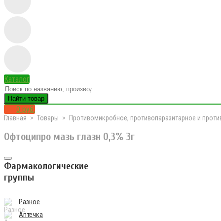
Каталог
Найти товар
0 руб.
Главная
Товары
Противомикробное, противопаразитарное и проти
Офтоципро мазь глазн 0,3% 3г
Фармакологические
группы
Разное
Аптечка