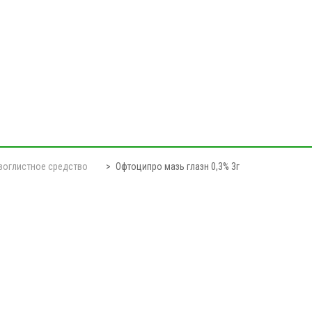
воглистное средство
Офтоципро мазь глазн 0,3% 3г