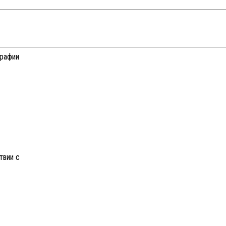
графии
твии с