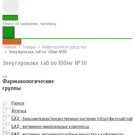
Каталог
0 руб.
Главная
Товары
Нейротропное средство
Элеутерококк таб по 100мг №30
Элеутерококк таб по 100мг №30
Фармакологические
группы
Разное
Аптечка
БАД - бальзам/взвар/лекарственные растения (сбор)/фиточай/чай
БАД - витаминно-минеральные комплексы
БАД - витамины, витаминоподобные вещества и коферменты