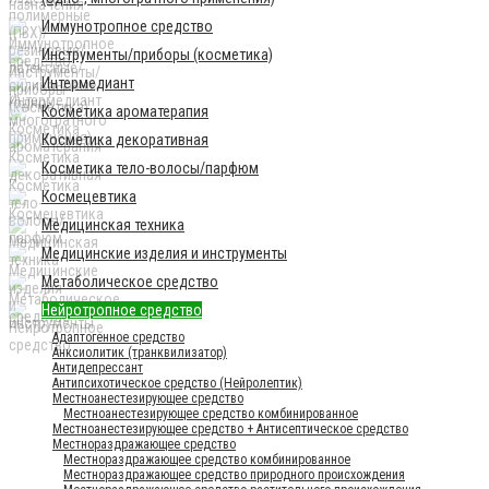
Иммунотропное средство
Инструменты/приборы (косметика)
Интермедиант
Косметика ароматерапия
Косметика декоративная
Косметика тело-волосы/парфюм
Космецевтика
Медицинская техника
Медицинские изделия и инструменты
Метаболическое средство
Нейротропное средство
Адаптогенное средство
Анксиолитик (транквилизатор)
Антидепрессант
Антипсихотическое средство (Нейролептик)
Местноанестезирующее средство
Местноанестезирующее средство комбинированное
Местноанестезирующее средство + Антисептическое средство
Местнораздражающее средство
Местнораздражающее средство комбинированное
Местнораздражающее средство природного происхождения