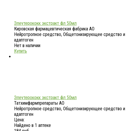
Элеутерококк экстракт фл 50мл
Кировская фармацевтическая фабрика АО
Нейротропное средство, Общетонизирующее средство и
адаптоген
Нет в наличии
Купить
Элеутерококк экстракт фл 50мл
Татхимфармпрепараты АО
Нейротропное средство, Общетонизирующее средство и
адаптоген
Цена:
Найдено в 1 аптеке
184 руб.