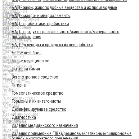
БАД - жиры, жироподобные вещества и их производные
БАД - макро- и микроэлементы
БАД - пробиотики, пребиотики
БАД - продукты растительного/животного/минерального
происхождения
БАД - углеводы и продукты их переработки
Бельё лечебное
Бельё медицинское
Бытовая химия
Вегетотропное средство
Гигиена
Гомеопатическое средство
Гормоны и их антагонисты
Дезинфицирующее средство
Диагностика
Изделия медицинского назначения
Изделия полимерные (ПВХ)/резиновые/латексные/силиконовые
(одно-, многогратного применения)