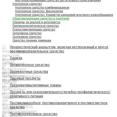
Местнораздражающее средство растительного происхождения
Ноотропное средство
Ноотропное средство комбинированное
Ноотропное средство. Анксиолитик
Ноотропное средство. Корректор нарушений мозгового кровообращения
Общетонизирующее средство и адаптоген
Опиоиды, их аналоги и антагонисты
Противоэпилептическое средство
Психостимулирующее средство
Седативное средство
Снотворное средство
Средство лечения деменции
Ненаркотический анальгетик, включая нестероидный и другое
противовоспалительное средство
Одежда
Органотропное средство
Перевязочные средства
Пищевые продукты
Презервативы/интимные товары
Продукты для оздоровительного/лечебно-профилактического/
спортивного питания
Противомикробное, противопаразитарное и противоглистное
средство
Противоопухолевое средство