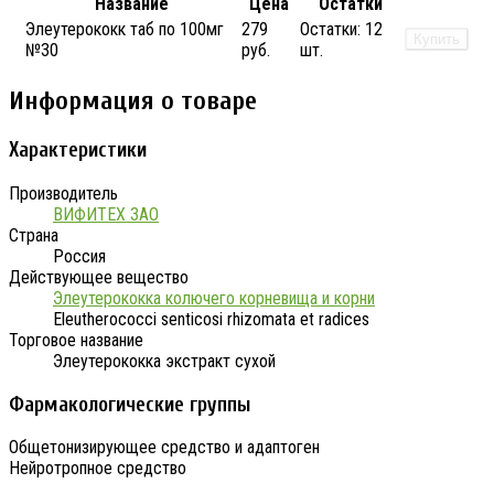
Название
Цена
Остатки
Элеутерококк таб по 100мг
279
Остатки:
12
Купить
№30
руб.
шт.
Информация о товаре
Характеристики
Производитель
ВИФИТЕХ ЗАО
Страна
Россия
Действующее вещество
Элеутерококка колючего корневища и корни
Eleutherococci senticosi rhizomata et radices
Торговое название
Элеутерококка экстракт сухой
Фармакологические группы
Общетонизирующее средство и адаптоген
Нейротропное средство