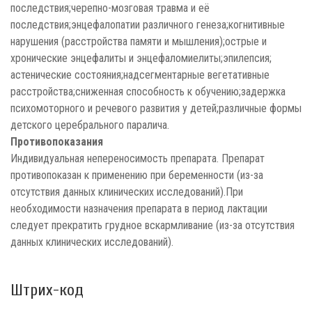
последствия;черепно-мозговая травма и её
последствия;энцефалопатии различного генеза;когнитивные
нарушения (расстройства памяти и мышления);острые и
хронические энцефалиты и энцефаломиелиты;эпилепсия;
астенические состояния;надсегментарные вегетативные
расстройства;сниженная способность к обучению;задержка
психомоторного и речевого развития у детей;различные формы
детского церебрального паралича.
Противопоказания
Индивидуальная непереносимость препарата. Препарат
противопоказан к применению при беременности (из-за
отсутствия данных клинических исследований).При
необходимости назначения препарата в период лактации
следует прекратить грудное вскармливание (из-за отсутствия
данных клинических исследований).
Штрих-код