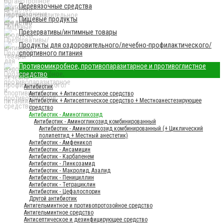
Перевязочные средства
Пищевые продукты
Презервативы/интимные товары
Продукты для оздоровительного/лечебно-профилактического/
спортивного питания
Противомикробное, противопаразитарное и противоглистное
средство
Антибиотик
Антибиотик + Антисептическое средство
Антибиотик + Антисептическое средство + Местноанестезирующее
средство
Антибиотик - Аминогликозид
Антибиотик - Аминогликозид комбинированный
Антибиотик - Аминогликозид комбинированный (+ Циклический
полипептид + Местный анестетик)
Антибиотик - Амфеникол
Антибиотик - Ансамицин
Антибиотик - Карбапенем
Антибиотик - Линкозамид
Антибиотик - Макролид, Азалид
Антибиотик - Пенициллин
Антибиотик - Тетрациклин
Антибиотик - Цефалоспорин
Другой антибиотик
Антигельминтное и противопротозойное средство
Антигельминтное средство
Антисептическое и дезинфицирующее средство