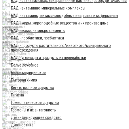
БАД - бальзам/взвар/лекарственные растения (сбор)/фиточай/чай
БАД - витаминно-минеральные комплексы
БАД - витамины, витаминоподобные вещества и коферменты
БАД - жиры, жироподобные вещества и их производные
БАД - макро- и микроэлементы
БАД - пробиотики, пребиотики
БАД - продукты растительного/животного/минерального
происхождения
БАД - углеводы и продукты их переработки
Бельё лечебное
Бельё медицинское
Бытовая химия
Вегетотропное средство
Гигиена
Гомеопатическое средство
Гормоны и их антагонисты
Дезинфицирующее средство
Диагностика