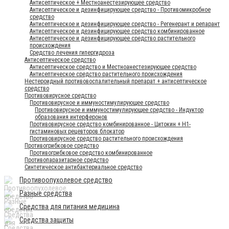
Антисептическое + Местноанестезирующее средство
Антисептическое и дезинфицирующее средство - Противомикробное
средство
Антисептическое и дезинфицирующее средство - Регенерант и репарант
Антисептическое и дезинфицирующее средство комбинированное
Антисептическое и дезинфицирующее средство растительного
происхождения
Средство лечения гипергидроза
Антисептическое средство
Антисептическое средство и Местноанестезирующее средство
Антисептическое средство растительного происхождения
Нестероидный противовоспалительный препарат + антисептическое
средство
Противовирусное средство
Противовирусное и иммуностимулирующее средство
Противовирусное и иммуностимулирующее средство - Индуктор
образования интерферонов
Противовирусное средство комбинированное - Цитокин + Н1-
гистаминовых рецевторов блокатор
Противовирусное средство растительного происхождения
Противогрибковое средство
Противогрибковое средство комбинированное
Противопаразитарное средство
Синтетическое антибактериальное средство
Противоопухолевое средство
Разные средства
Средства для питания медицина
Средства защиты