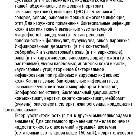
суставов (в т.ч. остеомиелит), инфекции кожи и мягких
тканей, абдоминальные инфекции (перитонит,
пельвиоперитонит), инфекции ЦНС (в т.ч. менингит),
гонорея, сепсис, раневая инфекция, ожоговая инфекция,
отит.Для наружного применения: бактериальные инфекции
кожи и мягких тканей, вызванные чувствительной
микрофлорой: пиодермия (в т.ч. гангренозная),
поверхностный фолликулит, фурункулез, сикоз, паронихия.
Инфицированные: дерматиты (в т.ч. контактный,
себорейный и экзематозный), язвы (в т.ч. варикозные),
раны (в т.ч. хирургические, вялозаживающие), ожоги (в т.ч.
растениями), укусы насекомых, абсцессы кожи и кисты,
«вульгарные» угри; вторичное бактериальное
инфицирование при грибковых и вирусных инфекциях
кожи.Капли глазные: бактериальные инфекции глаза,
вызванные чувствительной микрофлорой: блефарит,
блефароконъюнктивит, бактериальный дакриоцистит,
конъюнктивит, кератит, кератоконъюнктивит, мейбомит
(ячмень), эписклерит, склерит, язва роговицы, иридоциклит.
Противопоказания
Гиперчувствительность (в т.ч. к другим аминогликозидам в
анамнезе).Для системного применения: тяжелая почечная
недостаточность с азотемией и уремией, азотемия
(остаточный азот в крови выше 150 мг%), неврит слухового