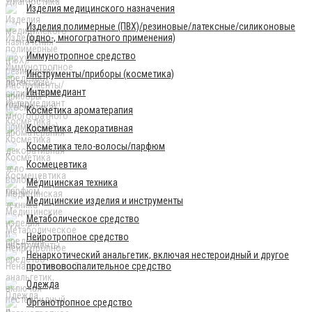
Изделия медицинского назначения
Изделия полимерные (ПВХ)/резиновые/латексные/силиконовые
(одно-, многогратного применения)
Иммунотропное средство
Инструменты/приборы (косметика)
Интермедиант
Косметика ароматерапия
Косметика декоративная
Косметика тело-волосы/парфюм
Космецевтика
Медицинская техника
Медицинские изделия и инструменты
Метаболическое средство
Нейротропное средство
Ненаркотический анальгетик, включая нестероидный и другое
противовоспалительное средство
Одежда
Органотропное средство