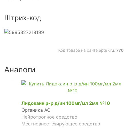
Штрих-код
Код товара на сайте apt87.ru:
770
Аналоги
е
ющее
Лидокаин р-р д/ин 100мг/мл 2мл №10
е
Органика АО
Нейротропное средство,
Местноанестезирующее средство