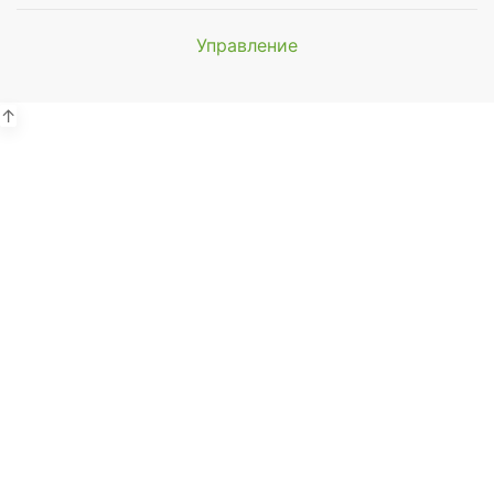
Управление
Мы будем
показывать аптеки для вашего
города
↑
Выбор отделения для
получения заказа
Районная аптека №1 ООО
"Чукотфармация", г. Анадырь
г. Анадырь, ул. Отке, д. 22
Выбрать
Районная аптека №2 ООО