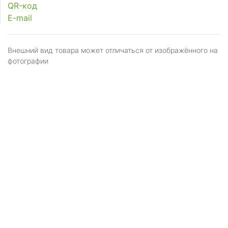
QR-код
E-mail
Внешний вид товара может отличаться от изображённого на
фотографии
Я даю
согласие
на обработку персональных
данных в соответствии с
политикой обработки
персональных данных