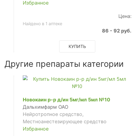
Избранное
Цена:
щее
Найдено в 1 аптеке
86 - 92 руб.
щее
КУПИТЬ
Другие препараты категории
щее
Новокаин р-р д/ин 5мг/мл 5мл №10
Дальхимфарм ОАО
Нейротропное средство,
Местноанестезирующее средство
Избранное