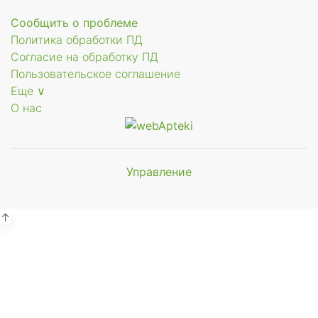
Сообщить о проблеме
ый
Политика обработки ПД
Согласие на обработку ПД
Пользовательское соглашение
зид
Еще ∨
анный
О нас
й
Управление
Мы будем
показывать аптеки для вашего
города
↑
Выбор отделения для