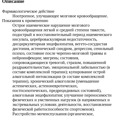
Описание
Фармакологическое действие
Ноотропное, улучшающее мозговое кровообращение.
Показания к применению
Острое ишемическое нарушение мозгового
кровообращения легкой и средней степени тяжести,
подострый и восстановительный период ишемического
инсульта, цереброваскулярная недостаточность,
дисциркуляторная энцефалопатия, вегето-сосудистая
дистония, астенический синдром, депрессия, сенильный
психоз, состояние после черепно-мозговой травмы и
нейроинфекции; мигрень; состояния,
сопровождающиеся тревогой, страхом, повышенной
раздражительностью, эмоциональной лабильностью (в
составе комплексной терапии); купирование острой
алкогольной интоксикации (в составе комплексной
терапии), хронический алкоголизм (уменьшение
астенических, астеноневротических,
постпсихотических, предрецидивных состояний),
алкогольная энцефалопатия; улучшение переносимости
физических и умственных нагрузок (в напряженных и
экстремальных условиях деятельности, восстановление
физической работоспособности спортсменов).
Расстройство мочеиспускания (органическое,