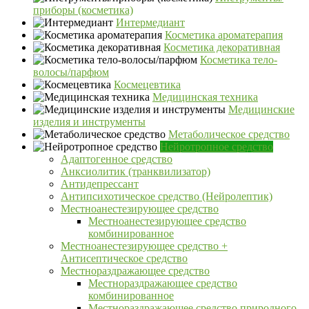
приборы (косметика)
Интермедиант
Косметика ароматерапия
Косметика декоративная
Косметика тело-
волосы/парфюм
Космецевтика
Медицинская техника
Медицинские
изделия и инструменты
Метаболическое средство
Нейротропное средство
Адаптогенное средство
Анксиолитик (транквилизатор)
Антидепрессант
Антипсихотическое средство (Нейролептик)
Местноанестезирующее средство
Местноанестезирующее средство
комбинированное
Местноанестезирующее средство +
Антисептическое средство
Местнораздражающее средство
Местнораздражающее средство
комбинированное
Местнораздражающее средство природного