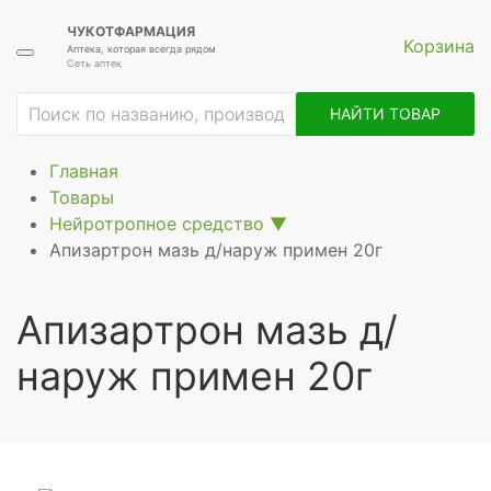
ЧУКОТФАРМАЦИЯ
Корзина
Аптека, которая всегда рядом
Сеть аптек
ие
НАЙТИ ТОВАР
Главная
Товары
Нейротропное средство
▼
Апизартрон мазь д/наруж примен 20г
Апизартрон мазь д/
наруж примен 20г