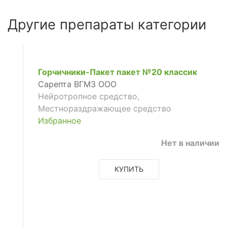
Другие препараты категории
щее
Горчичники-Пакет пакет №20 классик
щее
Сарепта ВГМЗ ООО
Нейротропное средство,
Местнораздражающее средство
Избранное
щее
Нет в наличии
КУПИТЬ