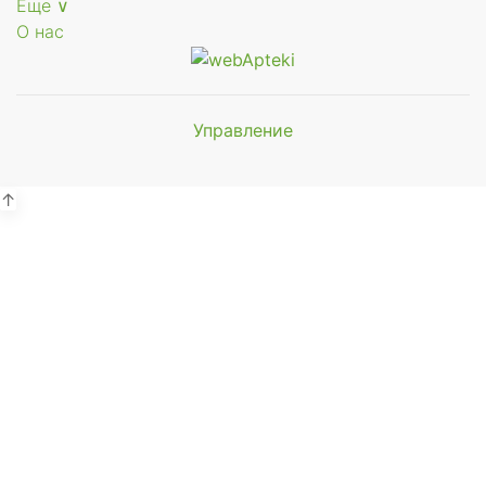
Еще ∨
О нас
Управление
Мы будем
показывать аптеки для вашего
города
↑
Выбор отделения для
получения заказа
Районная аптека №1 ООО
"Чукотфармация", г. Анадырь