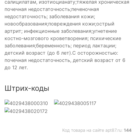
салицилатам, изотиоцианату;тяжелая хроническая
почечная недостаточность;печеночная
недостаточность; заболевания кожи;
новообразования;повреждения кожи;острый
артрит; инфекционные заболевания;угнетение
костно-мозгового кроветворения; психические
заболевания;беременность; период лактации;
детский возраст (до 6 лет).С осторожностью:
почечная недостаточность, детский возраст от 6
до 12 лет.
е
Штрих-коды
ющее
е
Код товара на сайте apt87.ru:
144