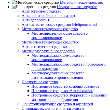
Метаболическое средство
Нейротропное средство
Адаптогенное средство
Анксиолитик (транквилизатор)
Антидепрессант
Антипсихотическое средство (Нейролептик)
Местноанестезирующее средство
Местноанестезирующее средство
комбинированное
Местноанестезирующее средство +
Антисептическое средство
Местнораздражающее средство
Местнораздражающее средство
комбинированное
Местнораздражающее средство природного
происхождения
Местнораздражающее средство
растительного происхождения
Ноотропное средство
Ноотропное средство комбинированное
Ноотропное средство. Анксиолитик
Ноотропное средство. Корректор нарушений
мозгового кровообращения
Общетонизирующее средство и адаптоген
Опиоиды, их аналоги и антагонисты