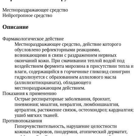
Местнораздражающее средство
Нейротропное средство
Описание
Фармакологическое действие
Местнораздражающее средство, действие которого
обусловлено рефлекторными реакциями,
возникающими в связи с раздражением нервных
окончаний кожи. При смачивании теплой водой под
воздействием фермента мирозина в присутствии тепла и
влаги, содержащийся в горчичнике гликозид синигрин
гидролизуется с образованием аллилового масла
(аллилизотиоцианата), обладающего
местнораздражающим действием.
Показания к применению
Острые респираторные заболевания, бронхит,
пневмония; миалгия, невралгия, люмбоишиалгия,
артралгия, растяжение связок, остеохондроз; кардиалгия;
ушиб мягких тканей.
Противопоказания
Гиперчувствительность, нарушение целостности
кожных покровов, пиодермия, атопический дерматит,