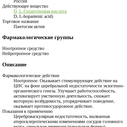
Россия
Действующее вещество
D, L-Гопантеновая кислота
D, L-hopantenic acid)
Торговое название
Пантогам актив
Фармакологические группы
Ноотропное средство
Нейротропное средство
Описание
Фармакологическое действие
Ноотропное. Оказывает стимулирующее действие на
ЦНС на фоне церебральной недостаточности экзогенно-
органического генеза. Улучшает работоспособность,
активизирует умственную деятельность, снижает
моторную возбудимость, упорядочивает поведение,
оказывает противосудорожное действие.
Показания к применению
Цереброваскулярная недостаточность, вызванная
атеросклеротическими изменениями сосудов головного
мозга, сенильная деменция (начальные формы),