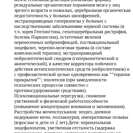
резидуальные органические поражения мозга у лиц
зрелого возраста и пожилых, церебральная органическая
недостаточность у больных шизофренией,
экстрапирамидные гиперкинезы у больных с
наследственными заболеваниями нервной системы (в
т.ч. хорея Гентингтона, гепатоцеребральная дистрофия,
болезнь Паркинсона), остаточные явления
перенесенных нейроинфекций, поствакцинальный
энцефалит, черепно-мозговая травма (в составе
комплексной терапии); экстрапирамидный
нейролептический синдром (гиперкинетический и
акинетический), в качестве корректора побочного
действия антипсихотических средств (нейролептиков) и
с профилактической целью одновременно как ""терапия
прикрытия""; эпилепсия (при замедленности
психических процессов совместно с
противосудорожными средствами).
Психоэмоциональные перегрузки, снижение
умственной и физической работоспособности
(повышение концентрации внимания и запоминания).
Расстройства мочеиспускания: энурез, дневное
недержание мочи, поллакиурия, императивные позывы
(взрослые и дети от 2 лет).Дети: перинатальная
энцефалопатия, умственная отсталость (задержка