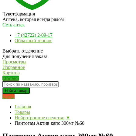
Чукотфармация
Аптека, которая всегда рядом
Сеть аптек
+7 (42722) 2-09-17
Обратный звонок
Выбрать отделение
Для получения заказа
Просмотры
Избранное
Корзина
Каталог
Найти товар
0 руб.
Главная
Товары
Нейротропное средство
▼
Пантогам Актив капс 300мг №60
Пантогам Актив капс 300мг №60