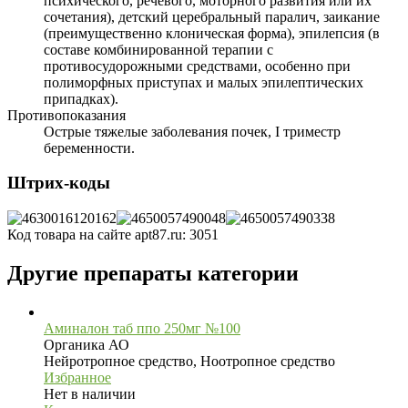
психического, речевого, моторного развития или их
сочетания), детский церебральный паралич, заикание
(преимущественно клоническая форма), эпилепсия (в
составе комбинированной терапии с
противосудорожными средствами, особенно при
полиморфных приступах и малых эпилептических
припадках).
Противопоказания
Острые тяжелые заболевания почек, I триместр
беременности.
Штрих-коды
Код товара на сайте apt87.ru:
3051
Другие препараты категории
Аминалон таб ппо 250мг №100
Органика АО
Нейротропное средство, Ноотропное средство
Избранное
Нет в наличии