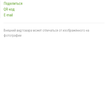
Поделиться
QR-код
E-mail
Внешний вид товара может отличаться от изображённого на
фотографии
Я даю
согласие
на обработку персональных данных в
соответствии с
политикой обработки персональных данных
ОТПРАВИТЬ