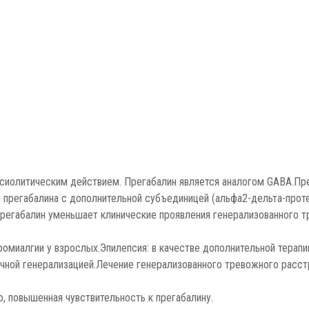
иолитическим действием. Прегабалин является аналогом GABA.Пре
прегабалина с дополнительной субъединицей (альфа2-дельта-проте
регабалин уменьшает клинические проявления генерализованного т
ромиалгии у взрослых.Эпилепсия: в качестве дополнительной терап
ой генерализацией.Лечение генерализованного тревожного расстр
, повышенная чувствительность к прегабалину.