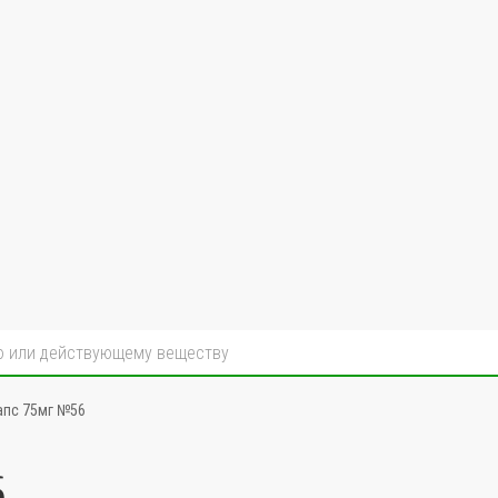
апс 75мг №56
6