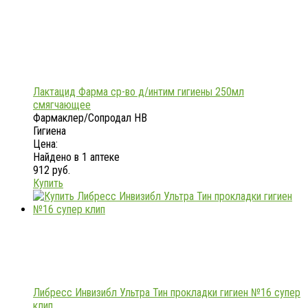
Лактацид Фарма ср-во д/интим гигиены 250мл
смягчающее
Фармаклер/Сопродал НВ
Гигиена
Цена:
Найдено в 1 аптеке
912 руб.
Купить
Либресс Инвизибл Ультра Тин прокладки гигиен №16 супер
клип