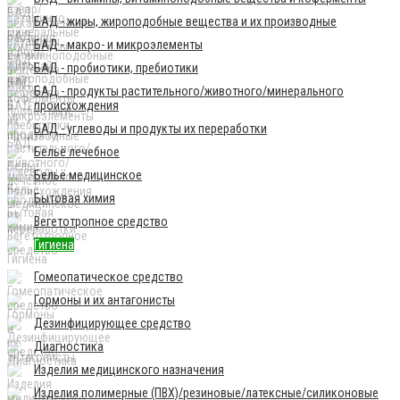
БАД - жиры, жироподобные вещества и их производные
БАД - макро- и микроэлементы
БАД - пробиотики, пребиотики
БАД - продукты растительного/животного/минерального
происхождения
БАД - углеводы и продукты их переработки
Бельё лечебное
Бельё медицинское
Бытовая химия
Вегетотропное средство
Гигиена
Гомеопатическое средство
Гормоны и их антагонисты
Дезинфицирующее средство
Диагностика
Изделия медицинского назначения
Изделия полимерные (ПВХ)/резиновые/латексные/силиконовые