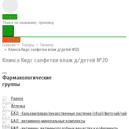
Каталог
0 руб.
Главная
Товары
Гигиена
Клинса Кидс салфетки влаж д/детей №20
Клинса Кидс салфетки влаж д/детей №20
Фармакологические
группы
Разное
Аптечка
БАД - бальзам/взвар/лекарственные растения (сбор)/фиточай/чай
БАД - витаминно-минеральные комплексы
БАД - витамины, витаминоподобные вещества и коферменты