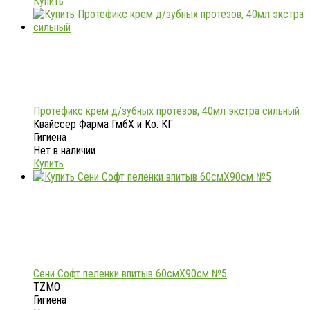
Купить
Протефикс крем д/зубных протезов, 40мл экстра сильный
Квайссер Фарма ГмбХ и Ко. КГ
Гигиена
Нет в наличии
Купить
Сени Софт пеленки впитыв 60смX90см №5
TZMO
Гигиена