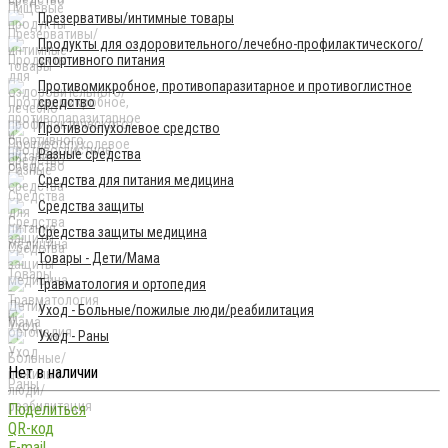
Презервативы/интимные товары
Продукты для оздоровительного/лечебно-профилактического/
спортивного питания
Противомикробное, противопаразитарное и противоглистное
средство
Противоопухолевое средство
Разные средства
Средства для питания медицина
Средства защиты
Средства защиты медицина
Товары - Дети/Мама
Травматология и ортопедия
Уход - Больные/пожилые люди/реабилитация
Уход - Раны
Нет в наличии
Поделиться
QR-код
E-mail