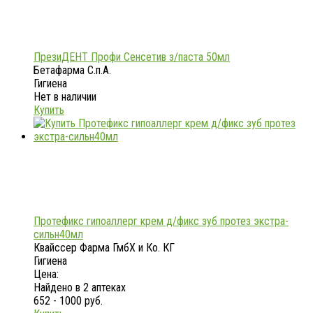
ПрезиДЕНТ Профи Сенсетив з/паста 50мл
Бетафарма С.п.А.
Гигиена
Нет в наличии
Купить
Протефикс гипоаллерг крем д/фикс зуб протез экстра-
сильн40мл
Квайссер Фарма ГмбХ и Ко. КГ
Гигиена
Цена:
Найдено в 2 аптеках
652 - 1000 руб.