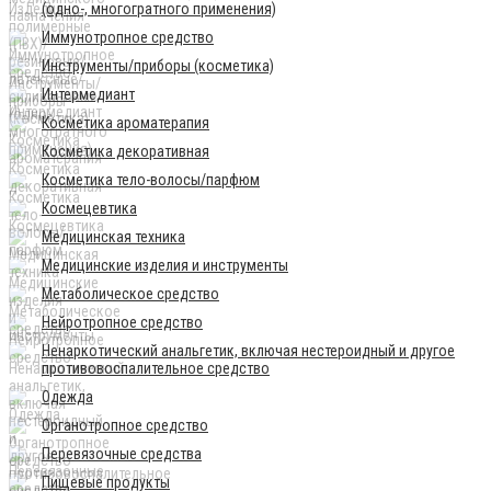
(одно-, многогратного применения)
Иммунотропное средство
Инструменты/приборы (косметика)
Интермедиант
Косметика ароматерапия
Косметика декоративная
Косметика тело-волосы/парфюм
Космецевтика
Медицинская техника
Медицинские изделия и инструменты
Метаболическое средство
Нейротропное средство
Ненаркотический анальгетик, включая нестероидный и другое
противовоспалительное средство
Одежда
Органотропное средство
Перевязочные средства
Пищевые продукты