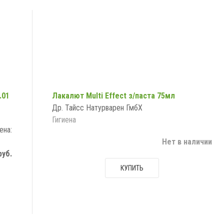
.01
Лакалют Multi Effect з/паста 75мл
Др. Тайсс Натурварен ГмбХ
Гигиена
ена:
Нет в наличии
руб.
КУПИТЬ