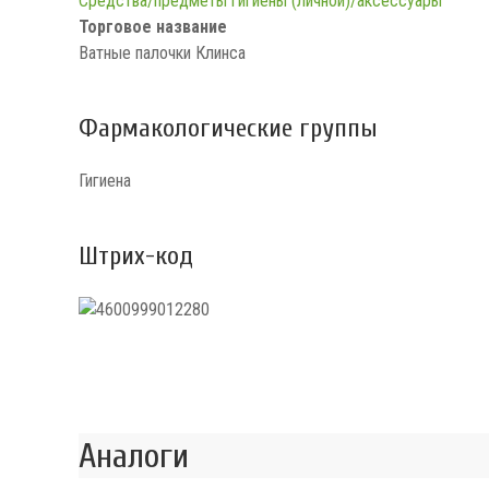
Средства/предметы гигиены (личной)/аксессуары
Торговое название
Ватные палочки Клинса
Фармакологические группы
Гигиена
Штрих-код
Аналоги