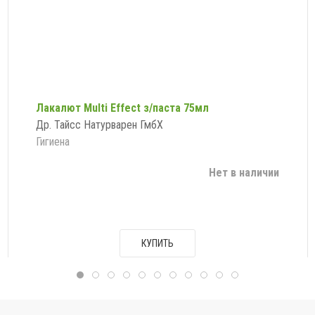
Лакалют Multi Effect з/паста 75мл
Др. Тайсс Натурварен ГмбХ
Гигиена
Нет в наличии
КУПИТЬ