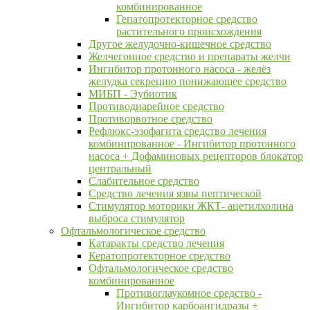
комбинированное
Гепатопротекторное средство
растительного происхождения
Другое желудочно-кишечное средство
Желчегонное средство и препараты желчи
Ингибитор протонного насоса - желёз
желудка секрецию понижающее средство
МИБП - Эубиотик
Противодиарейное средство
Противорвотное средство
Рефлюкс-эзофагита средство лечения
комбинированное - Ингибитор протонного
насоса + Дофаминовых рецепторов блокатор
центральный
Слабительное средство
Средство лечения язвы пептической
Стимулятор моторики ЖКТ- ацетилхолина
выброса стимулятор
Офтальмологическое средство
Катаракты средство лечения
Кератопротекторное средство
Офтальмологическое средство
комбинированное
Противоглаукомное средство -
Ингибитор карбоангидразы +