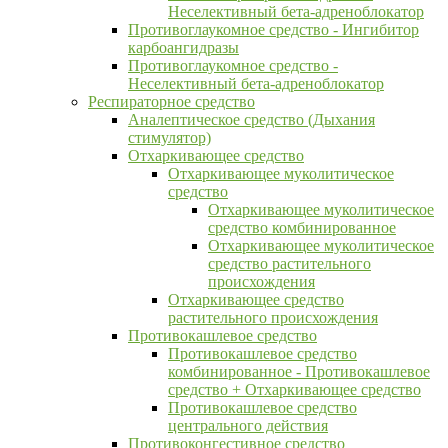
Неселективный бета-адреноблокатор
Противоглаукомное средство - Ингибитор
карбоангидразы
Противоглаукомное средство -
Неселективный бета-адреноблокатор
Респираторное средство
Аналептическое средство (Дыхания
стимулятор)
Отхаркивающее средство
Отхаркивающее муколитическое
средство
Отхаркивающее муколитическое
средство комбинированное
Отхаркивающее муколитическое
средство растительного
происхождения
Отхаркивающее средство
растительного происхождения
Противокашлевое средство
Противокашлевое средство
комбинированное - Противокашлевое
средство + Отхаркивающее средство
Противокашлевое средство
центрального действия
Противоконгестивное средство