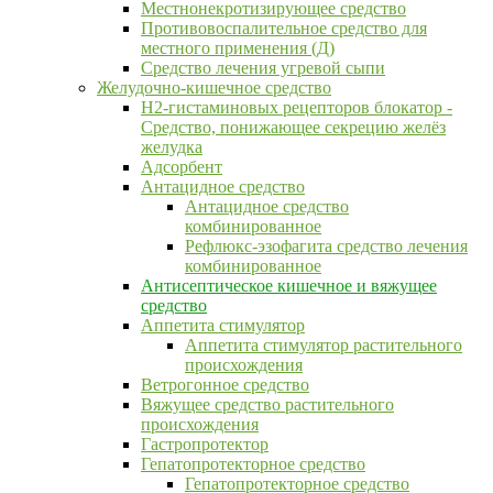
Местнонекротизирующее средство
Противовоспалительное средство для
местного применения (Д)
Средство лечения угревой сыпи
Желудочно-кишечное средство
H2-гистаминовых рецепторов блокатор -
Средство, понижающее секрецию желёз
желудка
Адсорбент
Антацидное средство
Антацидное средство
комбинированное
Рефлюкс-эзофагита средство лечения
комбинированное
Антисептическое кишечное и вяжущее
средство
Аппетита стимулятор
Аппетита стимулятор растительного
происхождения
Ветрогонное средство
Вяжущее средство растительного
происхождения
Гастропротектор
Гепатопротекторное средство
Гепатопротекторное средство