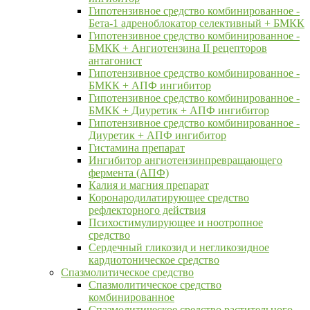
Гипотензивное средство комбинированное -
Бета-1 адреноблокатор селективный + БМКК
Гипотензивное средство комбинированное -
БМКК + Ангиотензина II рецепторов
антагонист
Гипотензивное средство комбинированное -
БМКК + АПФ ингибитор
Гипотензивное средство комбинированное -
БМКК + Диуретик + АПФ ингибитор
Гипотензивное средство комбинированное -
Диуретик + АПФ ингибитор
Гистамина препарат
Ингибитор ангиотензинпревращающего
фермента (АПФ)
Калия и магния препарат
Коронародилатирующее средство
рефлекторного действия
Психостимулирующее и ноотропное
средство
Сердечный гликозид и негликозидное
кардиотоническое средство
Спазмолитическое средство
Спазмолитическое средство
комбинированное
Спазмолитическое средство растительного