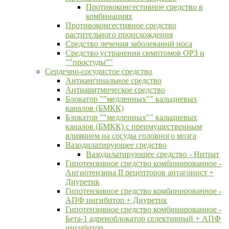
Противоконгестивное средство в
комбинациях
Противоконгестивное средство
растительного происхождения
Средство лечения заболеваний носа
Средство устранения симптомов ОРЗ и
""простуды""
Сердечно-сосудистое средство
Антиангинальное средство
Антиаритмическое средство
Блокатор ""медленных"" кальциевых
каналов (БМКК)
Блокатор ""медленных"" кальциевых
каналов (БМКК) с преимущественным
влиянием на сосуды головного мозга
Вазодилатирующее средство
Вазодилатирующее средство - Нитрат
Гипотензивное средство комбинированное -
Ангиотензина II рецепторов антагонист +
Диуретик
Гипотензивное средство комбинированное -
АПФ ингибитор + Диуретик
Гипотензивное средство комбинированное -
Бета-1 адреноблокатор селективный + АПФ
ингибитор