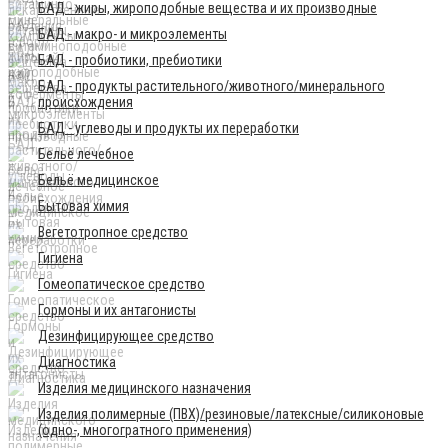
БАД - жиры, жироподобные вещества и их производные
БАД - макро- и микроэлементы
БАД - пробиотики, пребиотики
БАД - продукты растительного/животного/минерального
происхождения
БАД - углеводы и продукты их переработки
Бельё лечебное
Бельё медицинское
Бытовая химия
Вегетотропное средство
Гигиена
Гомеопатическое средство
Гормоны и их антагонисты
Дезинфицирующее средство
Диагностика
Изделия медицинского назначения
Изделия полимерные (ПВХ)/резиновые/латексные/силиконовые
(одно-, многогратного применения)