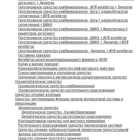
антагонист + Диуретик
Гипотензивное средство комбинированное - АПФ ингибитор + Диуретик
Гипотензивное средство комбинированное - Бета-1 адреноблокатор
селективный + АПФ ингибитор
Гипотензивное средство комбинированное - Бета-1 адреноблокатор
селективный + БМКК
Гипотензивное средство комбинированное - БМКК + Ангиотензина II
рецепторов антагонист
Гипотензивное средство комбинированное - БМКК + АПФ ингибитор
Гипотензивное средство комбинированное - БМКК + Диуретик + АПФ
ингибитор
Гипотензивное средство комбинированное - Диуретик + АПФ ингибитор
Гистамина препарат
Ингибитор ангиотензинпревращающего фермента (АПФ)
Калия и магния препарат
Коронародилатирующее средство рефлекторного действия
Психостимулирующее и ноотропное средство
Сердечный гликозид и негликозидное кардиотоническое средство
Спазмолитическое средство
Спазмолитическое средство комбинированное
Спазмолитическое средство растительного происхождения
Средство лечения алопеции
Средство, регулирующее функцию органов мочеполовой системы и
репродукцию
Диуретическое средство
Диуретическое средство - Калийсберегающее
Диуретическое средство растительного происхождения
Контрацептивное средство для местного применения
Растительного происхождения средство (мочеполовая система)
Средство лечения доброкачественной гиперплазии предстательной
железы растительного происхождения
Средство лечения простатита хронического