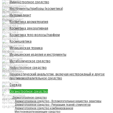
Иммунотропное средство
Инструменты/приборы (косметика)
Интермедиант
Косметика ароматерапия
Косметика декоративная
Косметика тело-волосы/парфюм
Космецевтика
Медицинская техника
Медицинские изделия и инструменты
Метаболическое средство
Нейротропное средство
Ненаркотический анальгетик, включая нестероидный и другое
противовоспалительное средство
Одежда
Органотропное средство
Дерматотропное средство
Дерматотропное средство - Вспомогательные вещества, реактивы
Дерматотропное средство - Репарации тканей стимулятор
Дерматотропное средство комбинированное
Местнонекротизирующее средство