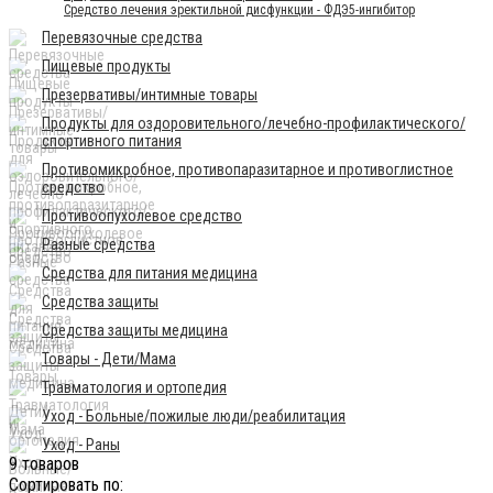
Средство лечения эректильной дисфункции - ФДЭ5-ингибитор
Перевязочные средства
Пищевые продукты
Презервативы/интимные товары
Продукты для оздоровительного/лечебно-профилактического/
спортивного питания
Противомикробное, противопаразитарное и противоглистное
средство
Противоопухолевое средство
Разные средства
Средства для питания медицина
Средства защиты
Средства защиты медицина
Товары - Дети/Мама
Травматология и ортопедия
Уход - Больные/пожилые люди/реабилитация
Уход - Раны
9 товаров
Сортировать по: