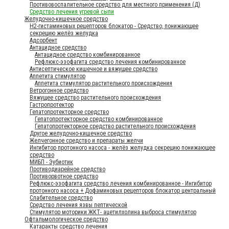
Противовоспалительное средство для местного применения (Д)
Средство лечения угревой сыпи
Желудочно-кишечное средство
H2-гистаминовых рецепторов блокатор - Средство, понижающее
секрецию желёз желудка
Адсорбент
Антацидное средство
Антацидное средство комбинированное
Рефлюкс-эзофагита средство лечения комбинированное
Антисептическое кишечное и вяжущее средство
Аппетита стимулятор
Аппетита стимулятор растительного происхождения
Ветрогонное средство
Вяжущее средство растительного происхождения
Гастропротектор
Гепатопротекторное средство
Гепатопротекторное средство комбинированное
Гепатопротекторное средство растительного происхождения
Другое желудочно-кишечное средство
Желчегонное средство и препараты желчи
Ингибитор протонного насоса - желёз желудка секрецию понижающее
средство
МИБП - Эубиотик
Противодиарейное средство
Противорвотное средство
Рефлюкс-эзофагита средство лечения комбинированное - Ингибитор
протонного насоса + Дофаминовых рецепторов блокатор центральный
Слабительное средство
Средство лечения язвы пептической
Стимулятор моторики ЖКТ- ацетилхолина выброса стимулятор
Офтальмологическое средство
Катаракты средство лечения