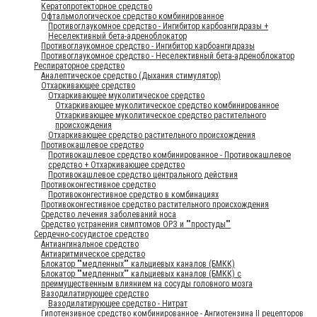
Кератопротекторное средство
Офтальмологическое средство комбинированное
Противоглаукомное средство - Ингибитор карбоангидразы +
Неселективный бета-адреноблокатор
Противоглаукомное средство - Ингибитор карбоангидразы
Противоглаукомное средство - Неселективный бета-адреноблокатор
Респираторное средство
Аналептическое средство (Дыхания стимулятор)
Отхаркивающее средство
Отхаркивающее муколитическое средство
Отхаркивающее муколитическое средство комбинированное
Отхаркивающее муколитическое средство растительного
происхождения
Отхаркивающее средство растительного происхождения
Противокашлевое средство
Противокашлевое средство комбинированное - Противокашлевое
средство + Отхаркивающее средство
Противокашлевое средство центрального действия
Противоконгестивное средство
Противоконгестивное средство в комбинациях
Противоконгестивное средство растительного происхождения
Средство лечения заболеваний носа
Средство устранения симптомов ОРЗ и ""простуды""
Сердечно-сосудистое средство
Антиангинальное средство
Антиаритмическое средство
Блокатор ""медленных"" кальциевых каналов (БМКК)
Блокатор ""медленных"" кальциевых каналов (БМКК) с
преимущественным влиянием на сосуды головного мозга
Вазодилатирующее средство
Вазодилатирующее средство - Нитрат
Гипотензивное средство комбинированное - Ангиотензина II рецепторов