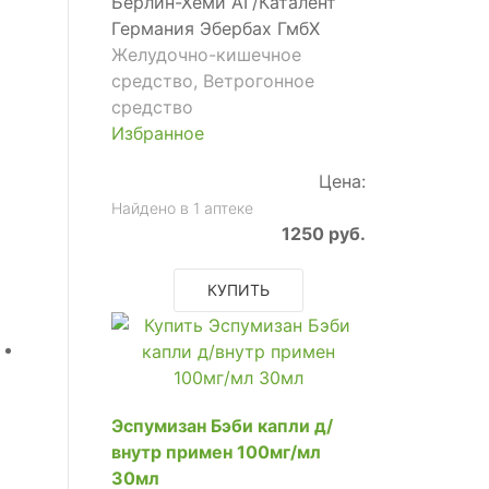
Берлин-Хеми АГ/Каталент
Германия Эбербах ГмбХ
Желудочно-кишечное
средство, Ветрогонное
средство
Избранное
Цена:
Найдено в 1 аптеке
1250 руб.
КУПИТЬ
Эспумизан Бэби капли д/
внутр примен 100мг/мл
30мл