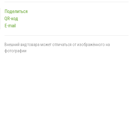
Поделиться
QR-код
E-mail
Внешний вид товара может отличаться от изображённого на
фотографии
Я даю
согласие
на обработку персональных данных в
соответствии с
политикой обработки персональных данных
ОТПРАВИТЬ