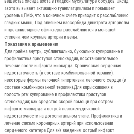
вещества оксида азота в гладкой мускулатуре сосудов. Оксид
азота вызывает активацию гуанилатциклазы и повышает
уровень цГМФ, что в конечном счёте приводит к расслаблению
гладких мышц. Под влиянием изосорбида динитрата артериолы
и прекапиллярные сфинктеры расслабляются в меньшей
степени, чем крупные артерии и вены.
Показания к применению
Для приёма внутрь, сублингвально, буккально: купирование и
профилактика приступов стенокардии, восстановительное
лечение после инфаркта миокарда. Хроническая сердечная
недостаточность (в составе комбинированной терапии),
некоторые формы легочной гипертензии, легочного сердца (в
составе комбинированной терапии).Для впрыскивания в
полость рта: купирование и профилактика приступов
стенокардии; как средство скорой помощи при остром
инфаркте миокарда и острой левожелудочковой
недостаточности на догоспитальном этапе. Профилактика и
лечение спазма коронарных артерий при использовании
сердечного катетера.Для в/в введения: острый инфаркт