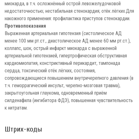
миокарда, в т.ч. осложнённый острой левожелудочковой
недостаточностью; нестабильная стенокардия; отёк лёгких.Для
накожного применения: профилактика приступов стенокардии.
Противопоказания
Выраженная артериальная гипотензия (систолическое АД
менее 100 мм рт.ст., диастолическое АД менее 60 мм рт.ст.),
коллапс, шок, острый инфаркт миокарда с выраженной
артериальной гипотензией, гипертрофическая обструктивная
кардиомиопатия, констриктивный перикардит, тампонада
сердца, токсический отёк лёгких, состояния,
сопровождающиеся повышением внутричерепного давления (в
т.ч. геморрагический инсульт, черепно-мозговая травма),
закрытоугольная глаукома, одновременный приём
силденафила (ингибитора ФДЭ), повышенная чувствительность
к нитратам.
Штрих-коды