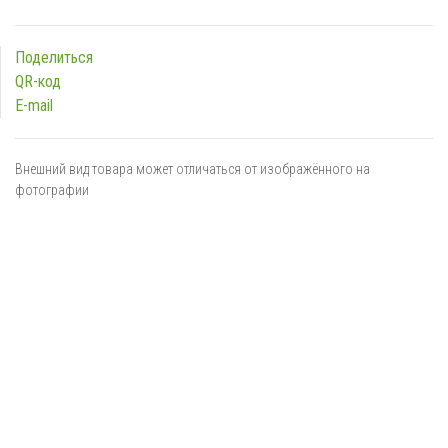
Поделиться
QR-код
E-mail
Внешний вид товара может отличаться от изображённого на
фотографии
Я даю
согласие
на обработку персональных данных в
соответствии с
политикой обработки персональных данных