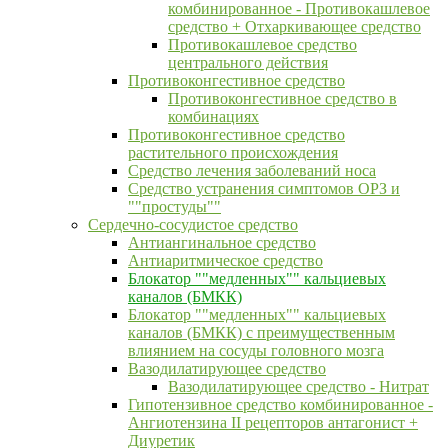
комбинированное - Противокашлевое
средство + Отхаркивающее средство
Противокашлевое средство
центрального действия
Противоконгестивное средство
Противоконгестивное средство в
комбинациях
Противоконгестивное средство
растительного происхождения
Средство лечения заболеваний носа
Средство устранения симптомов ОРЗ и
""простуды""
Сердечно-сосудистое средство
Антиангинальное средство
Антиаритмическое средство
Блокатор ""медленных"" кальциевых
каналов (БМКК)
Блокатор ""медленных"" кальциевых
каналов (БМКК) с преимущественным
влиянием на сосуды головного мозга
Вазодилатирующее средство
Вазодилатирующее средство - Нитрат
Гипотензивное средство комбинированное -
Ангиотензина II рецепторов антагонист +
Диуретик