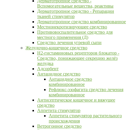
Дерматотропное средство -
Вспомогательные вещества, реактивы
Дерматотропное средство - Репарации
тканей стимулятор
Дерматотропное средство комбинированное
Местнонекротизирующее средство
Противовоспалительное средство для
местного применения (Д)
Средство лечения угревой сыпи
Желудочно-кишечное средство
H2-гистаминовых рецепторов блокатор -
Средство, понижающее секрецию желёз
желудка
Адсорбент
Антацидное средство
Антацидное средство
комбинированное
Рефлюкс-эзофагита средство лечения
комбинированное
Антисептическое кишечное и вяжущее
средство
Аппетита стимулятор
Аппетита стимулятор растительного
происхождения
Ветрогонное средство