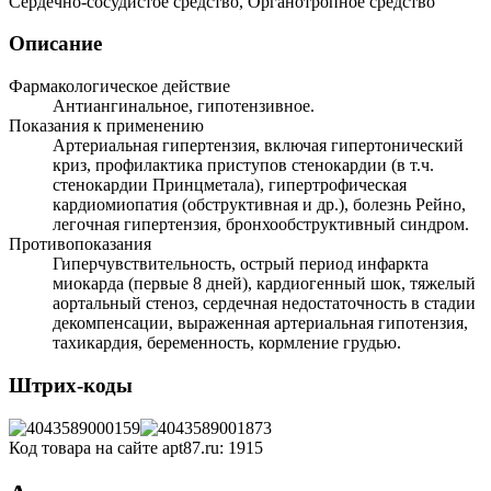
Сердечно-сосудистое средство, Органотропное средство
Описание
Фармакологическое действие
Антиангинальное, гипотензивное.
Показания к применению
Артериальная гипертензия, включая гипертонический
криз, профилактика приступов стенокардии (в т.ч.
стенокардии Принцметала), гипертрофическая
кардиомиопатия (обструктивная и др.), болезнь Рейно,
легочная гипертензия, бронхообструктивный синдром.
Противопоказания
Гиперчувствительность, острый период инфаркта
миокарда (первые 8 дней), кардиогенный шок, тяжелый
аортальный стеноз, сердечная недостаточность в стадии
декомпенсации, выраженная артериальная гипотензия,
тахикардия, беременность, кормление грудью.
Штрих-коды
Код товара на сайте apt87.ru:
1915