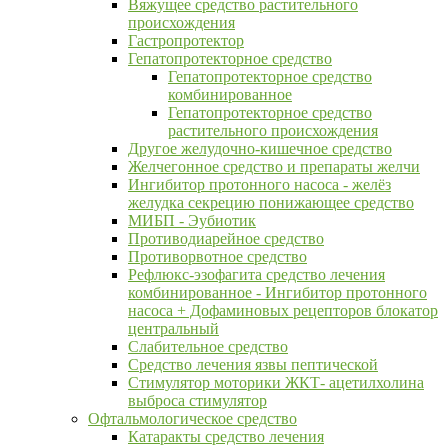
Вяжущее средство растительного
происхождения
Гастропротектор
Гепатопротекторное средство
Гепатопротекторное средство
комбинированное
Гепатопротекторное средство
растительного происхождения
Другое желудочно-кишечное средство
Желчегонное средство и препараты желчи
Ингибитор протонного насоса - желёз
желудка секрецию понижающее средство
МИБП - Эубиотик
Противодиарейное средство
Противорвотное средство
Рефлюкс-эзофагита средство лечения
комбинированное - Ингибитор протонного
насоса + Дофаминовых рецепторов блокатор
центральный
Слабительное средство
Средство лечения язвы пептической
Стимулятор моторики ЖКТ- ацетилхолина
выброса стимулятор
Офтальмологическое средство
Катаракты средство лечения