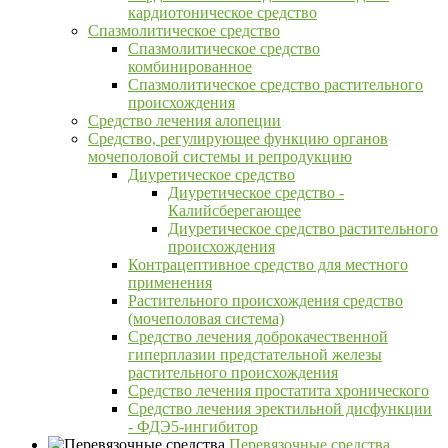
кардиотоническое средство
Спазмолитическое средство
Спазмолитическое средство
комбинированное
Спазмолитическое средство растительного
происхождения
Средство лечения алопеции
Средство, регулирующее функцию органов
мочеполовой системы и репродукцию
Диуретическое средство
Диуретическое средство -
Калийсберегающее
Диуретическое средство растительного
происхождения
Контрацептивное средство для местного
применения
Растительного происхождения средство
(мочеполовая система)
Средство лечения доброкачественной
гиперплазии предстательной железы
растительного происхождения
Средство лечения простатита хронического
Средство лечения эректильной дисфункции
- ФДЭ5-ингибитор
Перевязочные средства