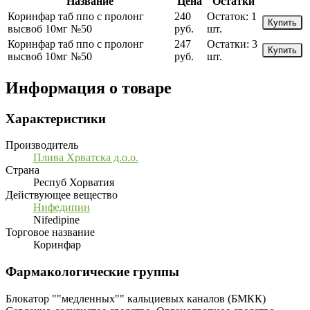
Название
Цена
Остатки
Коринфар таб ппо с пролонг
240
Остаток:
1
Купить
высвоб 10мг №50
руб.
шт.
Коринфар таб ппо с пролонг
247
Остатки:
3
Купить
высвоб 10мг №50
руб.
шт.
Информация о товаре
Характеристики
Производитель
Плива Хрватска д.о.о.
Страна
Респуб Хорватия
Действующее вещество
Нифедипин
Nifedipine
Торговое название
Коринфар
Фармакологические группы
Блокатор ""медленных"" кальциевых каналов (БМКК)