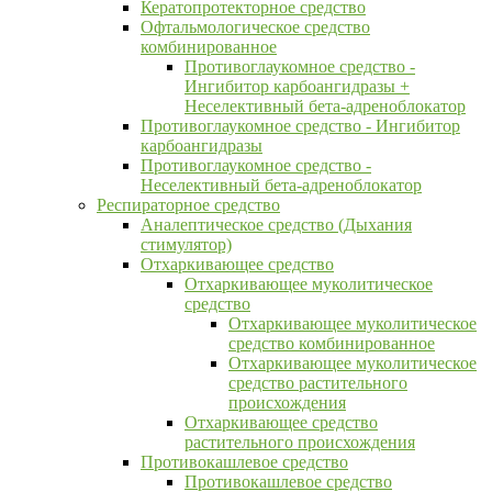
Кератопротекторное средство
Офтальмологическое средство
комбинированное
Противоглаукомное средство -
Ингибитор карбоангидразы +
Неселективный бета-адреноблокатор
Противоглаукомное средство - Ингибитор
карбоангидразы
Противоглаукомное средство -
Неселективный бета-адреноблокатор
Респираторное средство
Аналептическое средство (Дыхания
стимулятор)
Отхаркивающее средство
Отхаркивающее муколитическое
средство
Отхаркивающее муколитическое
средство комбинированное
Отхаркивающее муколитическое
средство растительного
происхождения
Отхаркивающее средство
растительного происхождения
Противокашлевое средство
Противокашлевое средство