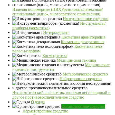
Изделия полимерные (ПВХ)/резиновые/латексные/
силиконовые (одно-, многогратного применения)
Иммунотропное средство
Инструменты/
приборы (косметика)
Интермедиант
Косметика ароматерапия
Косметика декоративная
Косметика тело-
волосы/парфюм
Космецевтика
Медицинская техника
Медицинские
изделия и инструменты
Метаболическое средство
Нейротропное средство
Ненаркотический анальгетик, включая нестероидный и
другое противовоспалительное средство
Одежда
Органотропное средство
Дерматотропное средство