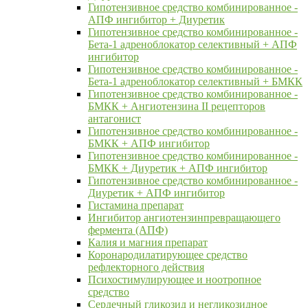
Гипотензивное средство комбинированное -
АПФ ингибитор + Диуретик
Гипотензивное средство комбинированное -
Бета-1 адреноблокатор селективный + АПФ
ингибитор
Гипотензивное средство комбинированное -
Бета-1 адреноблокатор селективный + БМКК
Гипотензивное средство комбинированное -
БМКК + Ангиотензина II рецепторов
антагонист
Гипотензивное средство комбинированное -
БМКК + АПФ ингибитор
Гипотензивное средство комбинированное -
БМКК + Диуретик + АПФ ингибитор
Гипотензивное средство комбинированное -
Диуретик + АПФ ингибитор
Гистамина препарат
Ингибитор ангиотензинпревращающего
фермента (АПФ)
Калия и магния препарат
Коронародилатирующее средство
рефлекторного действия
Психостимулирующее и ноотропное
средство
Сердечный гликозид и негликозидное