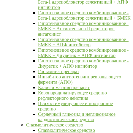
Бета-1 адреноблокатор селективный + АПФ
ингибитор
Гипотензивное средство комбинированное -
Бета-1 адреноблокатор селективный + БМКК
Гипотензивное средство комбинированное -
БМКК + Ангиотензина II рецепторов
антагонист
Гипотензивное средство комбинированное -
БМКК + АПФ ингибитор
Гипотензивное средство комбинированное -
БМКК + Диуретик + АПФ ингибитор
Гипотензивное средство комбинированное -
Диуретик + АПФ ингибитор
Гистамина препарат
Ингибитор ангиотензинпревращающего
фермента (АПФ)
Калия и магния препарат
Коронародилатирующее средство
рефлекторного действия
Психостимулирующее и ноотропное
средство
Сердечный гликозид и негликозидное
кардиотоническое средство
Спазмолитическое средство
Спазмолитическое средство