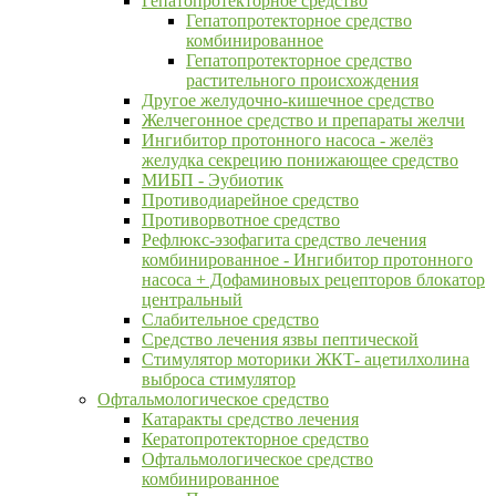
Гепатопротекторное средство
Гепатопротекторное средство
комбинированное
Гепатопротекторное средство
растительного происхождения
Другое желудочно-кишечное средство
Желчегонное средство и препараты желчи
Ингибитор протонного насоса - желёз
желудка секрецию понижающее средство
МИБП - Эубиотик
Противодиарейное средство
Противорвотное средство
Рефлюкс-эзофагита средство лечения
комбинированное - Ингибитор протонного
насоса + Дофаминовых рецепторов блокатор
центральный
Слабительное средство
Средство лечения язвы пептической
Стимулятор моторики ЖКТ- ацетилхолина
выброса стимулятор
Офтальмологическое средство
Катаракты средство лечения
Кератопротекторное средство
Офтальмологическое средство
комбинированное