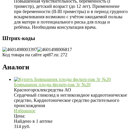
Повышенная чувствительность, беременность (I
триместр), детский возраст (до 12 лет). Примененеие
при беременности (II-III триместры) и в период грудного
вскармливания возможно с учётом ожидаемой пользы
для матери и потенциального риска для плода и
ребёнка. Необходима консультация врача.
Штрих-коды
Код товара на сайте apt87.ru:
272
Аналоги
Боярышник плоды фильтр-пак 3г №20
Красногорсклексредства АО
Сердечный гликозид и негликозидное кардиотоническое
средство, Кардиотоническое средство растительного
происхождения
Избранное
Цена:
Найдено в 1 аптеке
314 руб.