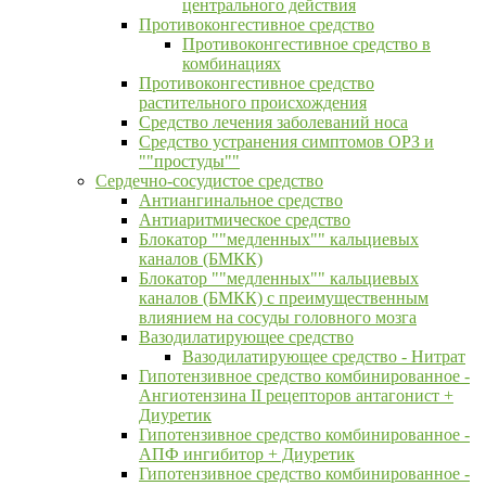
центрального действия
Противоконгестивное средство
Противоконгестивное средство в
комбинациях
Противоконгестивное средство
растительного происхождения
Средство лечения заболеваний носа
Средство устранения симптомов ОРЗ и
""простуды""
Сердечно-сосудистое средство
Антиангинальное средство
Антиаритмическое средство
Блокатор ""медленных"" кальциевых
каналов (БМКК)
Блокатор ""медленных"" кальциевых
каналов (БМКК) с преимущественным
влиянием на сосуды головного мозга
Вазодилатирующее средство
Вазодилатирующее средство - Нитрат
Гипотензивное средство комбинированное -
Ангиотензина II рецепторов антагонист +
Диуретик
Гипотензивное средство комбинированное -
АПФ ингибитор + Диуретик
Гипотензивное средство комбинированное -