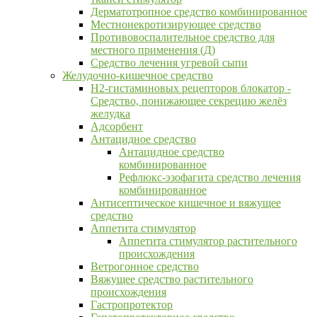
Дерматотропное средство комбинированное
Местнонекротизирующее средство
Противовоспалительное средство для
местного применения (Д)
Средство лечения угревой сыпи
Желудочно-кишечное средство
H2-гистаминовых рецепторов блокатор -
Средство, понижающее секрецию желёз
желудка
Адсорбент
Антацидное средство
Антацидное средство
комбинированное
Рефлюкс-эзофагита средство лечения
комбинированное
Антисептическое кишечное и вяжущее
средство
Аппетита стимулятор
Аппетита стимулятор растительного
происхождения
Ветрогонное средство
Вяжущее средство растительного
происхождения
Гастропротектор