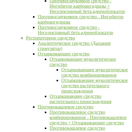
Противоглаукомное средство -
Ингибитор карбоангидразы +
Неселективный бета-адреноблокатор
Противоглаукомное средство - Ингибитор
карбоангидразы
Противоглаукомное средство -
Неселективный бета-адреноблокатор
Респираторное средство
Аналептическое средство (Дыхания
стимулятор)
Отхаркивающее средство
Отхаркивающее муколитическое
средство
Отхаркивающее муколитическое
средство комбинированное
Отхаркивающее муколитическое
средство растительного
происхождения
Отхаркивающее средство
растительного происхождения
Противокашлевое средство
Противокашлевое средство
комбинированное - Противокашлевое
средство + Отхаркивающее средство
Противокашлевое средство