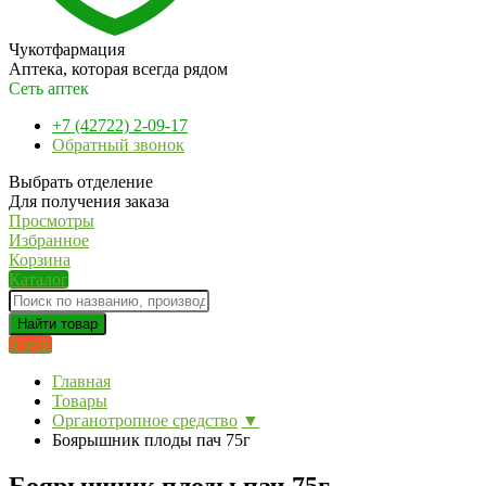
Чукотфармация
Аптека, которая всегда рядом
Сеть аптек
+7 (42722) 2-09-17
Обратный звонок
Выбрать отделение
Для получения заказа
Просмотры
Избранное
Корзина
Каталог
Найти товар
0 руб.
Главная
Товары
Органотропное средство
▼
Боярышник плоды пач 75г
Боярышник плоды пач 75г