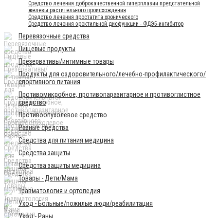
Средство лечения доброкачественной гиперплазии предстательной
железы растительного происхождения
Средство лечения простатита хронического
Средство лечения эректильной дисфункции - ФДЭ5-ингибитор
Перевязочные средства
Пищевые продукты
Презервативы/интимные товары
Продукты для оздоровительного/лечебно-профилактического/
спортивного питания
Противомикробное, противопаразитарное и противоглистное
средство
Противоопухолевое средство
Разные средства
Средства для питания медицина
Средства защиты
Средства защиты медицина
Товары - Дети/Мама
Травматология и ортопедия
Уход - Больные/пожилые люди/реабилитация
Уход - Раны