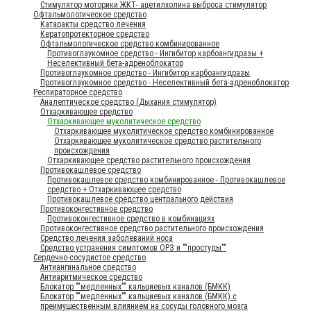
Стимулятор моторики ЖКТ- ацетилхолина выброса стимулятор
Офтальмологическое средство
Катаракты средство лечения
Кератопротекторное средство
Офтальмологическое средство комбинированное
Противоглаукомное средство - Ингибитор карбоангидразы +
Неселективный бета-адреноблокатор
Противоглаукомное средство - Ингибитор карбоангидразы
Противоглаукомное средство - Неселективный бета-адреноблокатор
Респираторное средство
Аналептическое средство (Дыхания стимулятор)
Отхаркивающее средство
Отхаркивающее муколитическое средство
Отхаркивающее муколитическое средство комбинированное
Отхаркивающее муколитическое средство растительного
происхождения
Отхаркивающее средство растительного происхождения
Противокашлевое средство
Противокашлевое средство комбинированное - Противокашлевое
средство + Отхаркивающее средство
Противокашлевое средство центрального действия
Противоконгестивное средство
Противоконгестивное средство в комбинациях
Противоконгестивное средство растительного происхождения
Средство лечения заболеваний носа
Средство устранения симптомов ОРЗ и ""простуды""
Сердечно-сосудистое средство
Антиангинальное средство
Антиаритмическое средство
Блокатор ""медленных"" кальциевых каналов (БМКК)
Блокатор ""медленных"" кальциевых каналов (БМКК) с
преимущественным влиянием на сосуды головного мозга