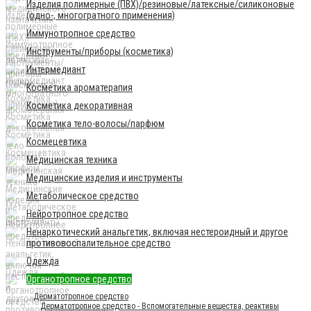
Изделия полимерные (ПВХ)/резиновые/латексные/силиконовые
(одно-, многогратного применения)
Иммунотропное средство
Инструменты/приборы (косметика)
Интермедиант
Косметика ароматерапия
Косметика декоративная
Косметика тело-волосы/парфюм
Космецевтика
Медицинская техника
Медицинские изделия и инструменты
Метаболическое средство
Нейротропное средство
Ненаркотический анальгетик, включая нестероидный и другое
противовоспалительное средство
Одежда
Органотропное средство
Дерматотропное средство
Дерматотропное средство - Вспомогательные вещества, реактивы