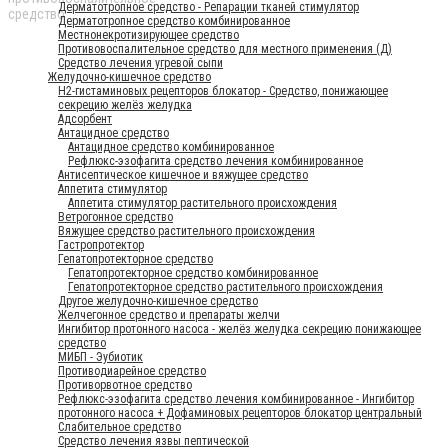
Дерматотропное средство - Репарации тканей стимулятор
Дерматотропное средство комбинированное
Местнонекротизирующее средство
Противовоспалительное средство для местного применения (Д)
Средство лечения угревой сыпи
Желудочно-кишечное средство
H2-гистаминовых рецепторов блокатор - Средство, понижающее
секрецию желёз желудка
Адсорбент
Антацидное средство
Антацидное средство комбинированное
Рефлюкс-эзофагита средство лечения комбинированное
Антисептическое кишечное и вяжущее средство
Аппетита стимулятор
Аппетита стимулятор растительного происхождения
Ветрогонное средство
Вяжущее средство растительного происхождения
Гастропротектор
Гепатопротекторное средство
Гепатопротекторное средство комбинированное
Гепатопротекторное средство растительного происхождения
Другое желудочно-кишечное средство
Желчегонное средство и препараты желчи
Ингибитор протонного насоса - желёз желудка секрецию понижающее
средство
МИБП - Эубиотик
Противодиарейное средство
Противорвотное средство
Рефлюкс-эзофагита средство лечения комбинированное - Ингибитор
протонного насоса + Дофаминовых рецепторов блокатор центральный
Слабительное средство
Средство лечения язвы пептической