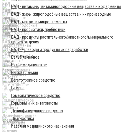
БАД - витамины, витаминоподобные вещества и коферменты
БАД - жиры, жироподобные вещества и их производные
БАД - макро- и микроэлементы
БАД - пробиотики, пребиотики
БАД - продукты растительного/животного/минерального
происхождения
БАД - углеводы и продукты их переработки
Бельё лечебное
Бельё медицинское
Бытовая химия
Вегетотропное средство
Гигиена
Гомеопатическое средство
Гормоны и их антагонисты
Дезинфицирующее средство
Диагностика
Изделия медицинского назначения