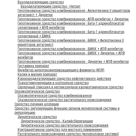
Вазодилатирующее средство
Вазодилатирующее средство - Нитрат
Гипотензивное средство комбинированное - Ангиотензина II рецепторов
антагонист + Диуретик
Гипотензивное средство комбинированное - АПФ ингибитор + Диуретик
Гипотензивное средство комбинированное - Бета-1 адреноблокатор
селективный + АПФ ингибитор
Гипотензивное средство комбинированное - Бета-1 адреноблокатор
селективный + БМКК
Гипотензивное средство комбинированное - БМКК + Ангиотензина II
рецепторов антагонист
Гипотензивное средство комбинированное - БМКК + АПФ ингибитор
Гипотензивное средство комбинированное - БМКК + Диуретик + АПФ
ингибитор
Гипотензивное средство комбинированное - Диуретик + АПФ ингибитор
Гистамина препарат
Ингибитор ангиотензинпревращающего фермента (АПФ)
Калия и магния препарат
Коронародилатирующее средство рефлекторного действия
Психостимулирующее и ноотропное средство
Сердечный гликозид и негликозидное кардиотоническое средство
Спазмолитическое средство
Спазмолитическое средство комбинированное
Спазмолитическое средство растительного происхождения
Средство лечения алопеции
Средство, регулирующее функцию органов мочеполовой системы и
репродукцию
Диуретическое средство
Диуретическое средство - Калийсберегающее
Диуретическое средство растительного происхождения
Контрацептивное средство для местного применения
Растительного происхождения средство (мочеполовая система)