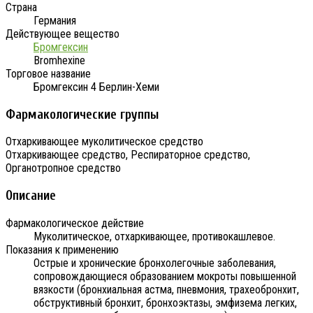
Страна
Германия
Действующее вещество
Бромгексин
Bromhexine
Торговое название
Бромгексин 4 Берлин-Хеми
Фармакологические группы
Отхаркивающее муколитическое средство
Отхаркивающее средство, Респираторное средство,
Органотропное средство
Описание
Фармакологическое действие
Муколитическое, отхаркивающее, противокашлевое.
Показания к применению
Острые и хронические бронхолегочные заболевания,
сопровождающиеся образованием мокроты повышенной
вязкости (бронхиальная астма, пневмония, трахеобронхит,
обструктивный бронхит, бронхоэктазы, эмфизема легких,