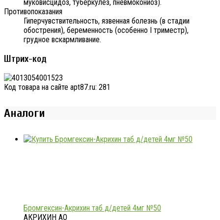
муковисцидоз, туберкулез, пневмокониоз).
Противопоказания
Гиперчувствительность, язвенная болезнь (в стадии
обострения), беременность (особенно I триместр),
грудное вскармливание.
Штрих-код
Код товара на сайте apt87.ru:
281
Аналоги
Бромгексин-Акрихин таб д/детей 4мг №50
АКРИХИН АО