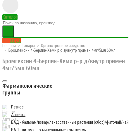
Каталог
0 руб.
Главная
Товары
Органотропное средство
Бромгексин 4-Берлин-Хеми р-р д/внутр примен 4мг/5мл 60мл
Бромгексин 4-Берлин-Хеми р-р д/внутр примен
4мг/5мл 60мл
Фармакологические
группы
Разное
Аптечка
БАД - бальзам/взвар/лекарственные растения (сбор)/фиточай/чай
БАД - витаминно-минеральные комплексы