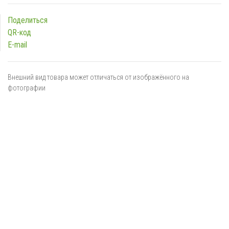
Поделиться
QR-код
E-mail
Внешний вид товара может отличаться от изображённого на
фотографии
Я даю
согласие
на обработку персональных данных в
соответствии с
политикой обработки персональных данных