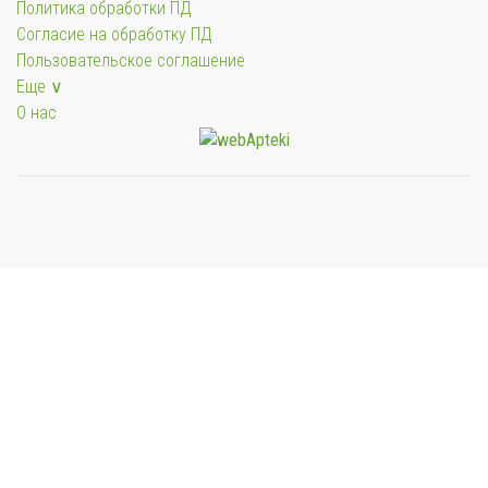
Политика обработки ПД
Согласие на обработку ПД
Пользовательское соглашение
Еще ∨
О нас
Мы будем показывать аптеки для вашего города
Выбор отделения для получения заказа
Районная аптека №1 ООО "Чукотфармация", г.