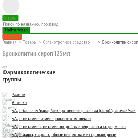
Каталог
Найти товар
0 руб.
Главная
Товары
Органотропное средство
Бронхолитин сиро
Бронхолитин сироп 125мл
Фармакологические
группы
Разное
Аптечка
БАД - бальзам/взвар/лекарственные растения (сбор)/фиточай/чай
БАД - витаминно-минеральные комплексы
БАД - витамины, витаминоподобные вещества и коферменты
БАД - жиры, жироподобные вещества и их производные