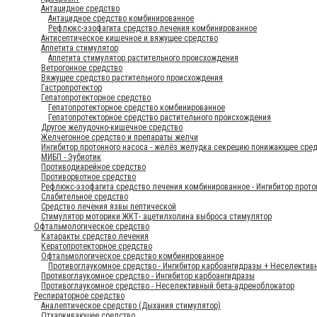
Антацидное средство
Антацидное средство комбинированное
Рефлюкс-эзофагита средство лечения комбинированное
Антисептическое кишечное и вяжущее средство
Аппетита стимулятор
Аппетита стимулятор растительного происхождения
Ветрогонное средство
Вяжущее средство растительного происхождения
Гастропротектор
Гепатопротекторное средство
Гепатопротекторное средство комбинированное
Гепатопротекторное средство растительного происхождения
Другое желудочно-кишечное средство
Желчегонное средство и препараты желчи
Ингибитор протонного насоса - желёз желудка секрецию понижающее сре
МИБП - Эубиотик
Противодиарейное средство
Противорвотное средство
Рефлюкс-эзофагита средство лечения комбинированное - Ингибитор прот
Слабительное средство
Средство лечения язвы пептической
Стимулятор моторики ЖКТ- ацетилхолина выброса стимулятор
Офтальмологическое средство
Катаракты средство лечения
Кератопротекторное средство
Офтальмологическое средство комбинированное
Противоглаукомное средство - Ингибитор карбоангидразы + Неселектив
Противоглаукомное средство - Ингибитор карбоангидразы
Противоглаукомное средство - Неселективный бета-адреноблокатор
Респираторное средство
Аналептическое средство (Дыхания стимулятор)
Отхаркивающее средство