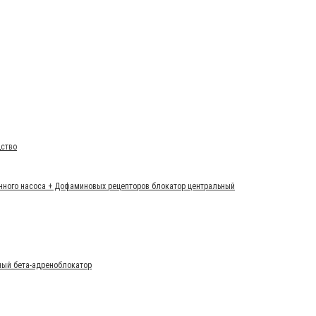
дство
онного насоса + Дофаминовых рецепторов блокатор центральный
ный бета-адреноблокатор