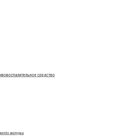
тивовоспалительное средство
 желёз желудка