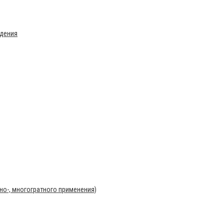
ждения
о-, многогратного применения)