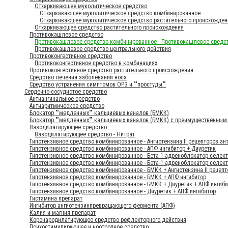
Отхаркивающее муколитическое средство
Отхаркивающее муколитическое средство комбинированное
Отхаркивающее муколитическое средство растительного происхожден
Отхаркивающее средство растительного происхождения
Противокашлевое средство
Противокашлевое средство комбинированное - Противокашлевое средс
Противокашлевое средство центрального действия
Противоконгестивное средство
Противоконгестивное средство в комбинациях
Противоконгестивное средство растительного происхождения
Средство лечения заболеваний носа
Средство устранения симптомов ОРЗ и ""простуды""
Сердечно-сосудистое средство
Антиангинальное средство
Антиаритмическое средство
Блокатор ""медленных"" кальциевых каналов (БМКК)
Блокатор ""медленных"" кальциевых каналов (БМКК) с преимущественным 
Вазодилатирующее средство
Вазодилатирующее средство - Нитрат
Гипотензивное средство комбинированное - Ангиотензина II рецепторов ан
Гипотензивное средство комбинированное - АПФ ингибитор + Диуретик
Гипотензивное средство комбинированное - Бета-1 адреноблокатор селек
Гипотензивное средство комбинированное - Бета-1 адреноблокатор селек
Гипотензивное средство комбинированное - БМКК + Ангиотензина II рецепт
Гипотензивное средство комбинированное - БМКК + АПФ ингибитор
Гипотензивное средство комбинированное - БМКК + Диуретик + АПФ ингиб
Гипотензивное средство комбинированное - Диуретик + АПФ ингибитор
Гистамина препарат
Ингибитор ангиотензинпревращающего фермента (АПФ)
Калия и магния препарат
Коронародилатирующее средство рефлекторного действия
Психостимулирующее и ноотропное средство