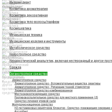
Интермедиант
Косметика ароматерапия
Косметика декоративная
Косметика тело-волосы/парфюм
Космецевтика
Медицинская техника
Медицинские изделия и инструменты
Метаболическое средство
Нейротропное средство
Ненаркотический анальгетик, включая нестероидный и другое про
Одежда
Органотропное средство
Дерматотропное средство
Дерматотропное средство - Вспомогательные вещества, реактивы
Дерматотропное средство - Репарации тканей стимулятор
Дерматотропное средство комбинированное
Местнонекротизирующее средство
Противовоспалительное средство для местного применения (Д)
Средство лечения угревой сыпи
Желудочно-кишечное средство
H2-гистаминовых рецепторов блокатор - Средство, понижающее секрецию
Адсорбент