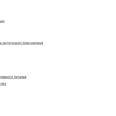
цию
ы растительного происхождения
тивного питания
ство