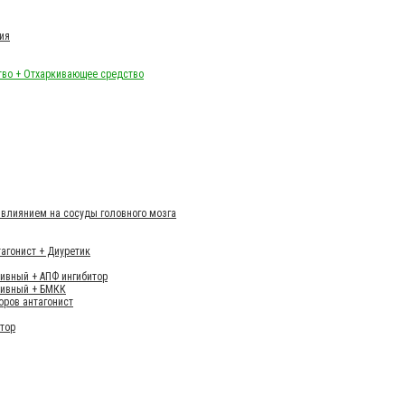
ия
тво + Отхаркивающее средство
влиянием на сосуды головного мозга
тагонист + Диуретик
тивный + АПФ ингибитор
тивный + БМКК
оров антагонист
итор