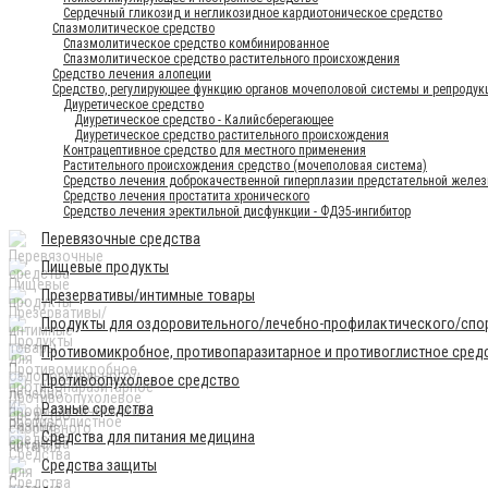
Сердечный гликозид и негликозидное кардиотоническое средство
Спазмолитическое средство
Спазмолитическое средство комбинированное
Спазмолитическое средство растительного происхождения
Средство лечения алопеции
Средство, регулирующее функцию органов мочеполовой системы и репродук
Диуретическое средство
Диуретическое средство - Калийсберегающее
Диуретическое средство растительного происхождения
Контрацептивное средство для местного применения
Растительного происхождения средство (мочеполовая система)
Средство лечения доброкачественной гиперплазии предстательной желез
Средство лечения простатита хронического
Средство лечения эректильной дисфункции - ФДЭ5-ингибитор
Перевязочные средства
Пищевые продукты
Презервативы/интимные товары
Продукты для оздоровительного/лечебно-профилактического/спор
Противомикробное, противопаразитарное и противоглистное сред
Противоопухолевое средство
Разные средства
Средства для питания медицина
Средства защиты