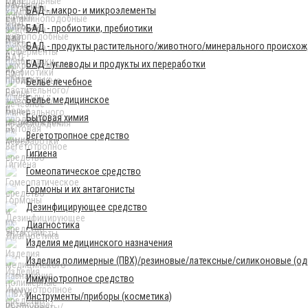
БАД - макро- и микроэлементы
БАД - пробиотики, пребиотики
БАД - продукты растительного/животного/минерального происхо
БАД - углеводы и продукты их переработки
Бельё лечебное
Бельё медицинское
Бытовая химия
Вегетотропное средство
Гигиена
Гомеопатическое средство
Гормоны и их антагонисты
Дезинфицирующее средство
Диагностика
Изделия медицинского назначения
Изделия полимерные (ПВХ)/резиновые/латексные/силиконовые (одн
Иммунотропное средство
Инструменты/приборы (косметика)