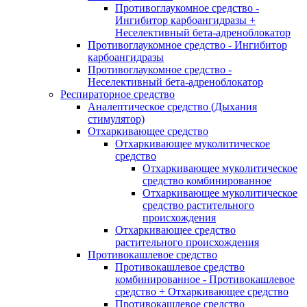
Противоглаукомное средство -
Ингибитор карбоангидразы +
Неселективный бета-адреноблокатор
Противоглаукомное средство - Ингибитор
карбоангидразы
Противоглаукомное средство -
Неселективный бета-адреноблокатор
Респираторное средство
Аналептическое средство (Дыхания
стимулятор)
Отхаркивающее средство
Отхаркивающее муколитическое
средство
Отхаркивающее муколитическое
средство комбинированное
Отхаркивающее муколитическое
средство растительного
происхождения
Отхаркивающее средство
растительного происхождения
Противокашлевое средство
Противокашлевое средство
комбинированное - Противокашлевое
средство + Отхаркивающее средство
Противокашлевое средство