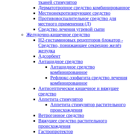
тканей стимулятор
Дерматотропное средство комбинированное
Местнонекротизирующее средство
Противовоспалительное средство для
местного применения (Д)
Средство лечения угревой сыпи
Желудочно-кишечное средство
H2-гистаминовых рецепторов блокатор -
Средство, понижающее секрецию желёз
желудка
Адсорбент
Антацидное средство
Антацидное средство
комбинированное
Рефлюкс-эзофагита средство лечения
комбинированное
Антисептическое кишечное и вяжущее
средство
Аппетита стимулятор
Аппетита стимулятор растительного
происхождения
Ветрогонное средство
Вяжущее средство растительного
происхождения
Гастропротектор