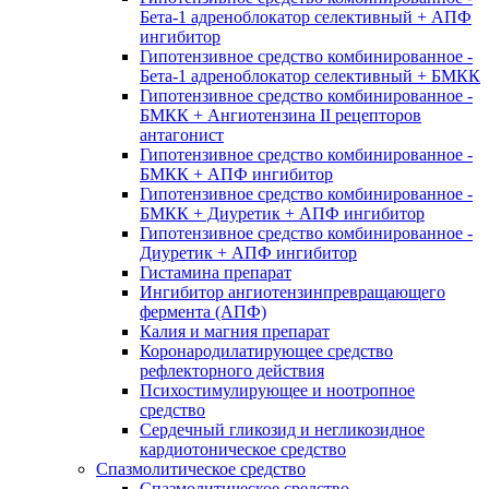
Бета-1 адреноблокатор селективный + АПФ
ингибитор
Гипотензивное средство комбинированное -
Бета-1 адреноблокатор селективный + БМКК
Гипотензивное средство комбинированное -
БМКК + Ангиотензина II рецепторов
антагонист
Гипотензивное средство комбинированное -
БМКК + АПФ ингибитор
Гипотензивное средство комбинированное -
БМКК + Диуретик + АПФ ингибитор
Гипотензивное средство комбинированное -
Диуретик + АПФ ингибитор
Гистамина препарат
Ингибитор ангиотензинпревращающего
фермента (АПФ)
Калия и магния препарат
Коронародилатирующее средство
рефлекторного действия
Психостимулирующее и ноотропное
средство
Сердечный гликозид и негликозидное
кардиотоническое средство
Спазмолитическое средство
Спазмолитическое средство