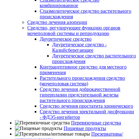
комбинированное
Спазмолитическое средство растительного
происхождения
Средство лечения алопеции
Средство, регулирующее функцию органов
мочеполовой системы и репродукцию
Диуретическое средство
Диуретическое средство -
Калийсберегающее
Диуретическое средство растительного
происхождения
Контрацептивное средство для местного
применения
Растительного происхождения средство
(мочеполовая система)
Средство лечения доброкачественной
гиперплазии предстательной железы
растительного происхождения
Средство лечения простатита хронического
Средство лечения эректильной дисфункции
- ФДЭ5-ингибитор
Перевязочные средства
Пищевые продукты
Презервативы/