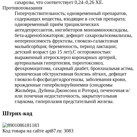
сахарозы, что соответствует 0,24–0,26 ХЕ.
Противопоказания
Гиперчувствительность; одновременный препаратов,
содержащих вещества, входящие в состав препарата;
одновременный приём трициклических
антидепрессантов, ингибиторов моноаминооксидазы,
бета-адреноблокаторов; дефицит сахарозы/изомальтазы,
непереносимость фруктозы, глюкозо-галактозная
мальабсорбция; беременность, период лактации;
детский возраст (до 15 лет).С осторожностью:
выраженный атеросклероз коронарных артерий,
артериальная гипертензия, тиреотоксикоз,
феохромоцитома, сахарный диабет, бронхиальная астма,
хроническая обструктивная болезнь лёгких, дефицит
глюкозо-6-фосфатдегидрогеназы, заболевания крови,
врожденные гипербилирубинемии (синдромы
Жильбера, Дубина-Джонсона и Ротора), печеночная и/
или почечная недостаточность, закрытоугольная
глаукома, гиперплазия предстательной железы.
Штрих-код
Код товара на сайте apt87.ru:
3083