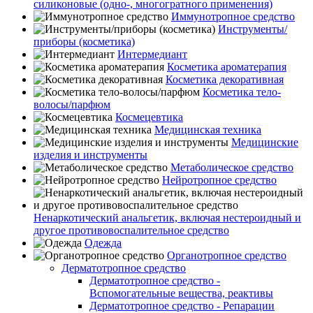
силиконовые (одно-, многогратного применения)
Иммунотропное средство
Инструменты/
приборы (косметика)
Интермедиант
Косметика ароматерапия
Косметика декоративная
Косметика тело-
волосы/парфюм
Космецевтика
Медицинская техника
Медицинские
изделия и инструменты
Метаболическое средство
Нейротропное средство
Ненаркотический анальгетик, включая нестероидный и
другое противовоспалительное средство
Одежда
Органотропное средство
Дерматотропное средство
Дерматотропное средство -
Вспомогательные вещества, реактивы
Дерматотропное средство - Репарации