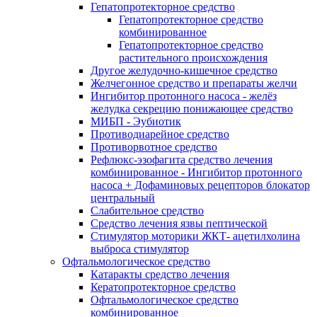
Гепатопротекторное средство
Гепатопротекторное средство
комбинированное
Гепатопротекторное средство
растительного происхождения
Другое желудочно-кишечное средство
Желчегонное средство и препараты желчи
Ингибитор протонного насоса - желёз
желудка секрецию понижающее средство
МИБП - Эубиотик
Противодиарейное средство
Противорвотное средство
Рефлюкс-эзофагита средство лечения
комбинированное - Ингибитор протонного
насоса + Дофаминовых рецепторов блокатор
центральный
Слабительное средство
Средство лечения язвы пептической
Стимулятор моторики ЖКТ- ацетилхолина
выброса стимулятор
Офтальмологическое средство
Катаракты средство лечения
Кератопротекторное средство
Офтальмологическое средство
комбинированное