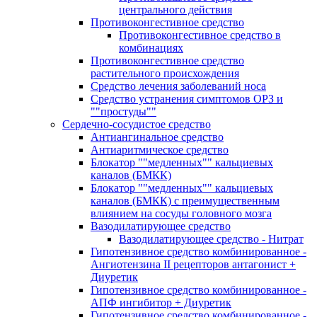
центрального действия
Противоконгестивное средство
Противоконгестивное средство в
комбинациях
Противоконгестивное средство
растительного происхождения
Средство лечения заболеваний носа
Средство устранения симптомов ОРЗ и
""простуды""
Сердечно-сосудистое средство
Антиангинальное средство
Антиаритмическое средство
Блокатор ""медленных"" кальциевых
каналов (БМКК)
Блокатор ""медленных"" кальциевых
каналов (БМКК) с преимущественным
влиянием на сосуды головного мозга
Вазодилатирующее средство
Вазодилатирующее средство - Нитрат
Гипотензивное средство комбинированное -
Ангиотензина II рецепторов антагонист +
Диуретик
Гипотензивное средство комбинированное -
АПФ ингибитор + Диуретик
Гипотензивное средство комбинированное -