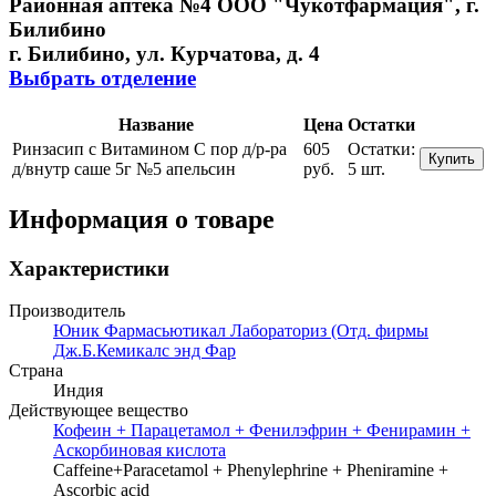
Районная аптека №4 ООО "Чукотфармация", г.
Билибино
г. Билибино, ул. Курчатова, д. 4
Выбрать отделение
Название
Цена
Остатки
Ринзасип с Витамином С пор д/р-ра
605
Остатки:
Купить
д/внутр саше 5г №5 апельсин
руб.
5 шт.
Информация о товаре
Характеристики
Производитель
Юник Фармасьютикал Лабораториз (Отд. фирмы
Дж.Б.Кемикалс энд Фар
Страна
Индия
Действующее вещество
Кофеин + Парацетамол + Фенилэфрин + Фенирамин +
Аскорбиновая кислота
Caffeine+Paracetamol + Phenylephrine + Pheniramine +
Ascorbic acid