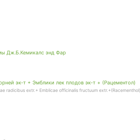
мы Дж.Б.Кемикалс энд Фар
рней эк-т + Эмблики лек плодов эк-т + (Рацементол)
rae radicibus extr.+ Emblicae officinalis fructuum extr.+(Racementhol