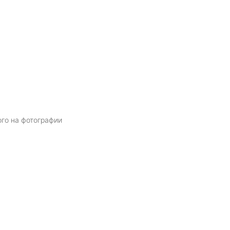
ого на фотографии
Я даю
согласие
на обработку персональных данных в соответств
политикой обработки персональных данных