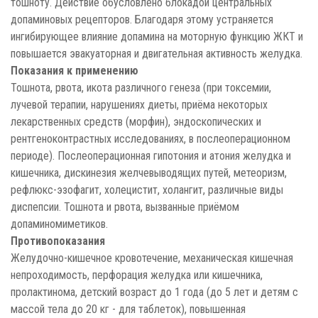
тошноту. Действие обусловлено блокадой центральных
допаминовых рецепторов. Благодаря этому устраняется
ингибирующее влияние допамина на моторную функцию ЖКТ и
повышается эвакуаторная и двигательная активность желудка.
Показания к применению
Тошнота, рвота, икота различного генеза (при токсемии,
лучевой терапии, нарушениях диеты, приёма некоторых
лекарственных средств (морфин), эндоскопических и
рентгеноконтрастных исследованиях, в послеоперационном
периоде). Послеоперационная гипотония и атония желудка и
кишечника, дискинезия желчевыводящих путей, метеоризм,
рефлюкс-эзофагит, холецистит, холангит, различные виды
диспепсии. Тошнота и рвота, вызванные приёмом
допаминомиметиков.
Противопоказания
Желудочно-кишечное кровотечение, механическая кишечная
непроходимость, перфорация желудка или кишечника,
пролактинома, детский возраст до 1 года (до 5 лет и детям с
массой тела до 20 кг - для таблеток), повышенная