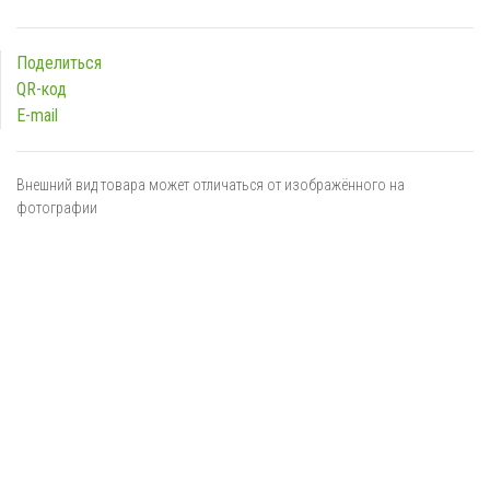
Поделиться
QR-код
E-mail
Внешний вид товара может отличаться от изображённого на
фотографии
Я даю
согласие
на обработку персональных данных в
соответствии с
политикой обработки персональных данных