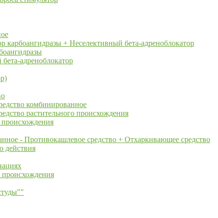
ное
ор карбоангидразы + Неселективный бета-адреноблокатор
рбоангидразы
 бета-адреноблокатор
р)
во
редство комбинированное
редство растительного происхождения
о происхождения
нное - Противокашлевое средство + Отхаркивающее средство
о действия
нациях
о происхождения
студы""