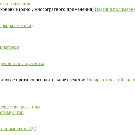
го назначения
Изделия полимерны
ры (косметика)
сы/парфюм
делия и инструменты
Ненаркотический аналь
вещества, реактивы
 стимулятор
о применения (Д)