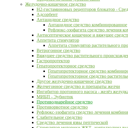
Желудочно-кишечное средство
H2-гистаминовых рецепторов блокатор - Сре
Адсорбент
Антацидное средство
Антацидное средство комбинированное
Рефлюкс-эзофагита средство лечения к
Антисептическое кишечное и вяжущее средст
Аппетита стимулятор
Аппетита стимулятор растительного пр
Ветрогонное средство
Вяжущее средство растительного происхожде
Гастропротектор
Гепатопротекторное средство
Гепатопротекторное средство комбинир
Гепатопротекторное средство растител
Другое желудочно-кишечное средство
Желчегонное средство и препараты желчи
Ингибитор протонного насоса - желёз желуд
МИБП - Эубиотик
Противодиарейное средство
Противорвотное средство
Рефлюкс-эзофагита средство лечения комбин
Слабительное средство
Средство лечения язвы пептической
Стимулятор моторики ЖКТ- ацетилхолина вы