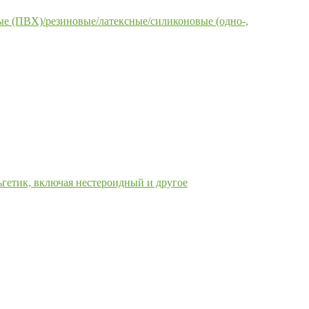
е (ПВХ)/резиновые/латексные/силиконовые (одно-,
гетик, включая нестероидный и другое