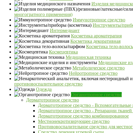
Изделия медицинско
многогратного применения)
Иммунотропное средство
Инструменты/прибо
Интермедиант
Косметика ароматерапия
Косметика декоративная
Косметика тело-воло
Космецевтика
Медицинская техника
Медицинские из
Метаболическое средство
Нейротропное средство
противовоспалительное средство
Одежда
Органотропное средство
Дерматотропное средство
Дерматотропное средство - Вспомогательные 
Дерматотропное средство - Репарации тканей
Дерматотропное средство комбинированное
Местнонекротизирующее средство
Противовоспалительное средство для местног
Средство лечения угревой сыпи