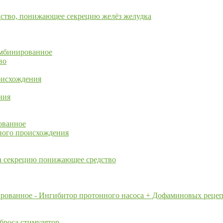
дство, понижающее секрецию желёз желудка
омбинированное
во
оисхождения
ния
ованное
ьного происхождения
ка секрецию понижающее средство
ированное - Ингибитор протонного насоса + Дофаминовых реце
броса стимулятор