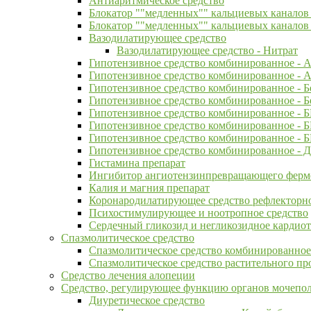
Антиаритмическое средство
Блокатор ""медленных"" кальциевых канало
Блокатор ""медленных"" кальциевых каналов
Вазодилатирующее средство
Вазодилатирующее средство - Нитрат
Гипотензивное средство комбинированное - А
Гипотензивное средство комбинированное -
Гипотензивное средство комбинированное - 
Гипотензивное средство комбинированное - 
Гипотензивное средство комбинированное - 
Гипотензивное средство комбинированное -
Гипотензивное средство комбинированное -
Гипотензивное средство комбинированное -
Гистамина препарат
Ингибитор ангиотензинпревращающего ферм
Калия и магния препарат
Коронародилатирующее средство рефлекторно
Психостимулирующее и ноотропное средство
Сердечный гликозид и негликозидное кардиот
Спазмолитическое средство
Спазмолитическое средство комбинированное
Спазмолитическое средство растительного п
Средство лечения алопеции
Средство, регулирующее функцию органов мочепо
Диуретическое средство