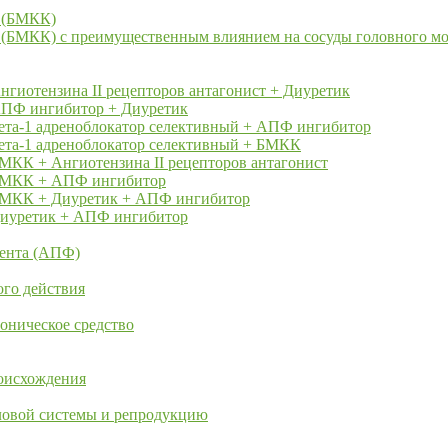
в (БМКК)
 (БМКК) с преимущественным влиянием на сосуды головного мо
нгиотензина II рецепторов антагонист + Диуретик
 АПФ ингибитор + Диуретик
Бета-1 адреноблокатор селективный + АПФ ингибитор
Бета-1 адреноблокатор селективный + БМКК
БМКК + Ангиотензина II рецепторов антагонист
 БМКК + АПФ ингибитор
 БМКК + Диуретик + АПФ ингибитор
 Диуретик + АПФ ингибитор
ента (АПФ)
го действия
оническое средство
роисхождения
ловой системы и репродукцию