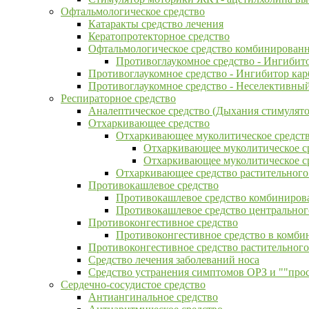
Офтальмологическое средство
Катаракты средство лечения
Кератопротекторное средство
Офтальмологическое средство комбинирован
Противоглаукомное средство - Ингибит
Противоглаукомное средство - Ингибитор ка
Противоглаукомное средство - Неселективный
Респираторное средство
Аналептическое средство (Дыхания стимулято
Отхаркивающее средство
Отхаркивающее муколитическое средст
Отхаркивающее муколитическое с
Отхаркивающее муколитическое с
Отхаркивающее средство растительног
Противокашлевое средство
Противокашлевое средство комбинирова
Противокашлевое средство центральног
Противоконгестивное средство
Противоконгестивное средство в комби
Противоконгестивное средство растительног
Средство лечения заболеваний носа
Средство устранения симптомов ОРЗ и ""про
Сердечно-сосудистое средство
Антиангинальное средство