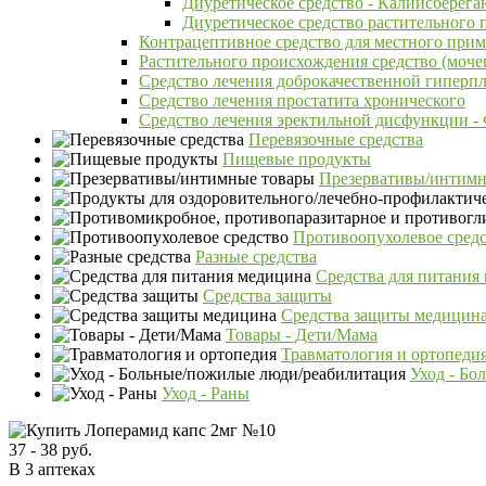
Диуретическое средство - Калийсберег
Диуретическое средство растительного
Контрацептивное средство для местного при
Растительного происхождения средство (моче
Средство лечения доброкачественной гиперп
Средство лечения простатита хронического
Средство лечения эректильной дисфункции 
Перевязочные средства
Пищевые продукты
Презервативы/интимн
Противоопухолевое сред
Разные средства
Средства для питания
Средства защиты
Средства защиты медицин
Товары - Дети/Мама
Травматология и ортопеди
Уход - Бо
Уход - Раны
37 - 38 руб.
В 3 аптеках