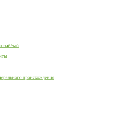
точай/чай
енты
нерального происхождения