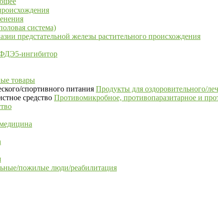
ающее
 происхождения
менения
половая система)
лазии предстательной железы растительного происхождения
- ФДЭ5-ингибитор
ые товары
Продукты для оздоровительного/ле
Противомикробное, противопаразитарное и про
ство
 медицина
а
я
льные/пожилые люди/реабилитация