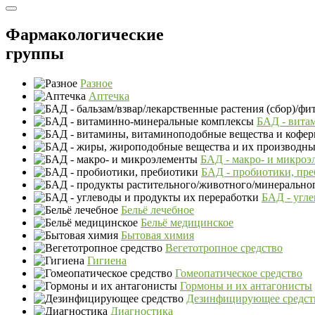
Фармакологические
группы
Разное
Аптечка
БАД - вита
БАД - макро- и микроэ
БАД - пробиотики, пр
БАД - угле
Бельё лечебное
Бельё медицинское
Бытовая химия
Вегетотропное средство
Гигиена
Гомеопатическое средство
Гормоны и их антагонисты
Дезинфицирующее средст
Диагностика