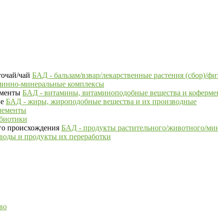
БАД - бальзам/взвар/лекарственные растения (сбор)/фи
минно-минеральные комплексы
БАД - витамины, витаминоподобные вещества и коферм
БАД - жиры, жироподобные вещества и их производные
лементы
ебиотики
БАД - продукты растительного/животного/ми
воды и продукты их переработки
во