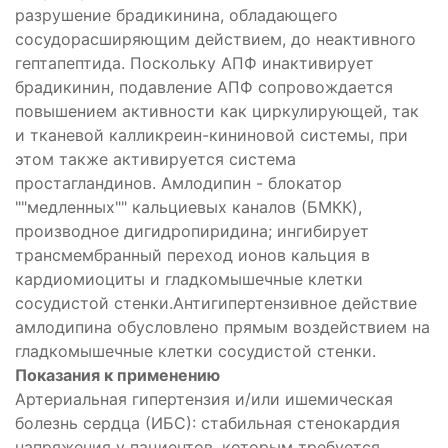
разрушение брадикинина, обладающего
сосудорасширяющим действием, до неактивного
гептапептида. Поскольку АПФ инактивирует
брадикинин, подавление АПФ сопровождается
повышением активности как циркулирующей, так
и тканевой калликреин-кининовой системы, при
этом также активируется система
простагландинов. Амлодипин - блокатор
""медленных"" кальциевых каналов (БМКК),
производное дигидропиридина; ингибирует
трансмембранный переход ионов кальция в
кардиомиоциты и гладкомышечные клетки
сосудистой стенки.Антигипертензивное действие
амлодипина обусловлено прямым воздействием на
гладкомышечные клетки сосудистой стенки.
Показания к применению
Артериальная гипертензия и/или ишемическая
болезнь сердца (ИБС): стабильная стенокардия
напряжения у пациентов, которым требуется