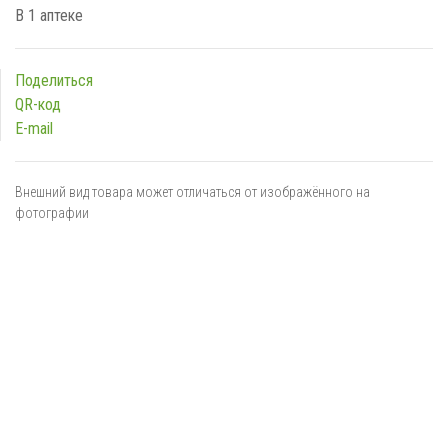
В 1 аптеке
Поделиться
QR-код
E-mail
Внешний вид товара может отличаться от изображённого на
фотографии
Я даю
согласие
на обработку персональных данных в
соответствии с
политикой обработки персональных данных