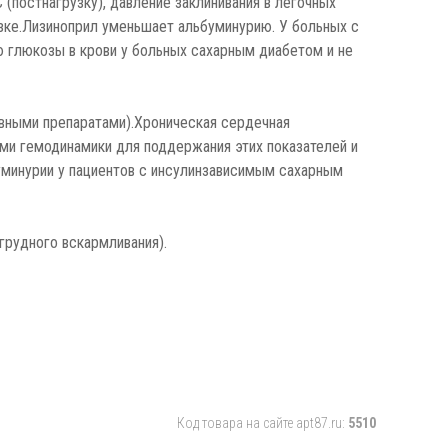
постнагрузку), давление заклинивания в лёгочных
узке.Лизиноприл уменьшает альбуминурию. У больных с
 глюкозы в крови у больных сахарным диабетом и не
зивными препаратами).Хроническая сердечная
ями гемодинамики для поддержания этих показателей и
уминурии у пациентов с инсулинзависимым сахарным
грудного вскармливания).
Код товара на сайте apt87.ru:
5510