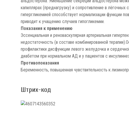
альдостерона. Уменьшение секреции альдостерона может
капиллярах (преднагрузку) и сопротивление в лёгочных
гипергликемией способствует нормализации функции пов
приводит к учащению случаев гипогликемии.
Показания к применению
Эссенциальная и реноваскулярная артериальная гипертен
недостаточность (в составе комбинированной терапии).
профилактики дисфункции левого желудочка и сердечно
диабетом при нормальном АД и у пациентов с инсулинне
Противопоказания
Беременность, повышенная чувствительность к лизинопр
Штрих-код