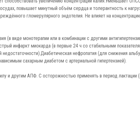
 способствовать увеличению концентрации калия.Уменьшает ОПСС (
 сосудах, повышает минутный объём сердца и толерантность к нагр
реждённого гломерулярного эндотелия. Не влияет на концентрацию
зия (в виде монотерапии или в комбинации с другими антигипертен
Острый инфаркт миокарда (в первые 24 ч со стабильными показател
й недостаточности).Диабетическая нефропатия (для снижения альб
зависимым сахарным диабетом с артериальной гипертензией).
илу и другим АПФ. С осторожностью применять в период лактации (