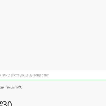
рил таб 5мг №30
№30