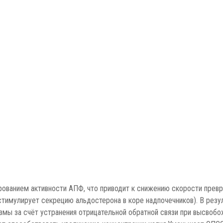
рованием активности АПФ, что приводит к снижению скорости превращ
мулирует секрецию альдостерона в коре надпочечников). В резуль
азмы за счёт устранения отрицательной обратной связи при высвоб