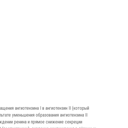
ения ангиотензина I в ангиотензин II (который
тате уменьшения образования ангиотензина II
ождении ренина и прямое снижение секреции