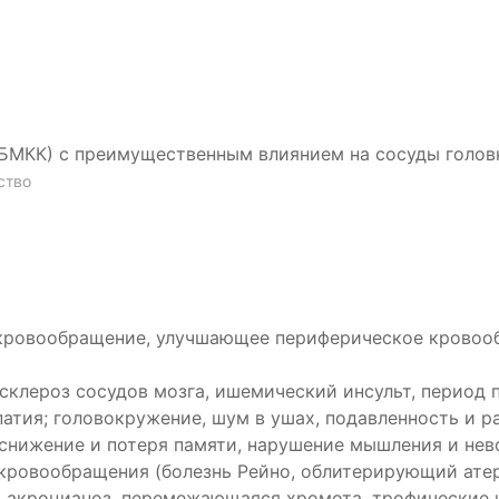
(БМКК) с преимущественным влиянием на сосуды голов
ство
ровообращение, улучшающее периферическое кровоо
клероз сосудов мозга, ишемический инсульт, период п
атия; головокружение, шум в ушах, подавленность и р
 снижение и потеря памяти, нарушение мышления и не
кровообращения (болезнь Рейно, облитерирующий ате
я, акроцианоз, перемежающаяся хромота, трофические 