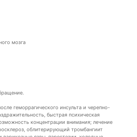
ного мозга
бращение.
осле геморрагического инсульта и черепно-
аздражительность, быстрая психическая
возможность концентрации внимания; лечение
росклероз, облитерирующий тромбангиит
и варикозные язвы, парестезии, холодные