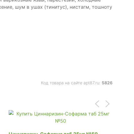
ние, шум в ушах (тинитус), нистагм, тошноту
Код товара на сайте apt87.ru:
5826
Циннаризин-Софарма таб 25мг №50