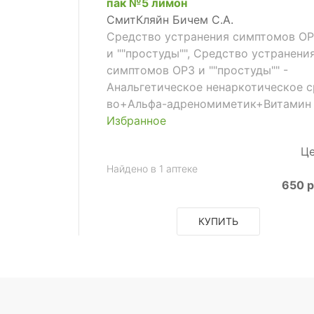
пак №5 лимон
СмитКляйн Бичем С.А.
Средство устранения симптомов О
и ""простуды"", Средство устранени
симптомов ОРЗ и ""простуды"" -
Анальгетическое ненаркотическое с
во+Альфа-адреномиметик+Витамин
Избранное
Це
Найдено в 1 аптеке
650 р
КУПИТЬ