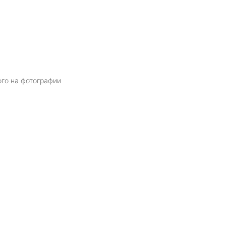
ого на фотографии
Я даю
согласие
на обработку персональных данных в соответств
политикой обработки персональных данных
ОТПРАВИТЬ