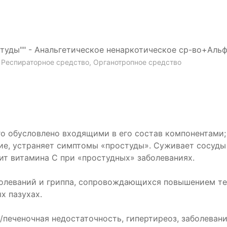
студы"" - Анальгетическое ненаркотическое ср-во+Ал
 Респираторное средство, Органотропное средство
го обусловлено входящими в его состав компонентами
е, устраняет симптомы «простуды». Суживает сосуды 
ит витамина С при «простудных» заболеваниях.
олеваний и гриппа, сопровождающихся повышением тем
х пазухах.
/печеночная недостаточность, гипертиреоз, заболеван