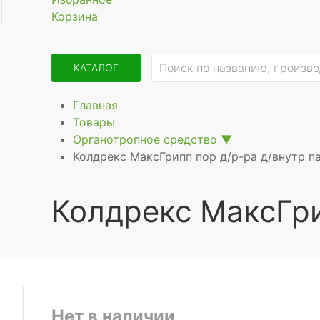
Корзина
КАТАЛОГ
Главная
Товары
Органотропное средство
▼
Колдрекс МаксГрипп пор д/р-ра д/внутр 
Колдрекс МаксГри
Нет в наличии