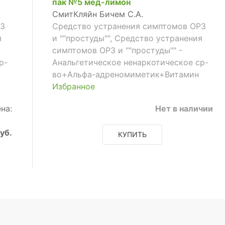
пак №5 мед-лимон
СмитКляйн Бичем С.А.
РЗ
Средство устранения симптомов ОРЗ
я
и ""простуды"", Средство устранения
симптомов ОРЗ и ""простуды"" -
р-
Анальгетическое ненаркотическое ср-
во+Альфа-адреномиметик+Витамин
Избранное
на:
Нет в наличии
уб.
КУПИТЬ