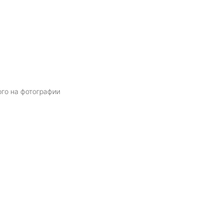
ого на фотографии
Я даю
согласие
на обработку персональных данных в соответств
политикой обработки персональных данных