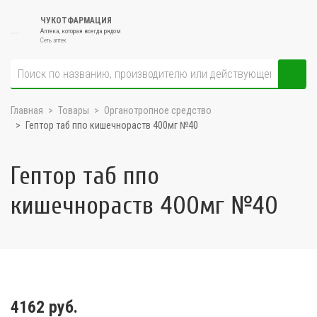
ЧУКОТФАРМАЦИЯ
Аптека, которая всегда рядом
Сеть аптек
Главная
Товары
Органотропное средство
Гептор таб ппо кишечнораств 400мг №40
Гептор таб ппо
кишечнораств 400мг №40
4162 руб.