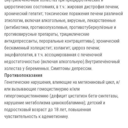
цирротических состояниях, в т.ч.: жировая дистрофия печени;
хронический гепатит; токсические поражения печени различной
этиологии, включая алкогольные, вирусные, лекарственные
(антибиотики, противоопухолевые, противотуберкулёзные и
противовирусные препараты, трициклические
антидепрессанты, пероральные контрацептивы); хронический
бескаменный холецистит; холангит; цирроз печени;
энцефалопатия, в т.ч. ассоциированная с печеночной
недостаточностью (включая алкогольную).Внутрипечёночный
холестаз у беременных. Симптомы депрессии.
Противопоказания
Генетические нарушения, влияющие на метиониновый цикл, и/
или вызывающие гомоцистинурию и/или
гипергомоцистеинемию (дефицит цистатион бета-синтетазы,
нарушение метаболизма цианокобаламина); детский и
подростковый возраст до 18 лет, повышенная
чувствительность к адеметионину.