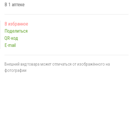
В 1 аптеке
Поделиться
QR-код
E-mail
Внешний вид товара может отличаться от изображённого на
фотографии
Я даю
согласие
на обработку персональных данных в
соответствии с
политикой обработки персональных данных