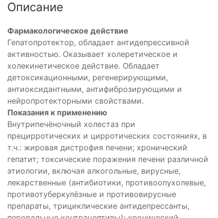
Описание
Фармакологическое действие
Гепатопротектор, обладает антидепрессивной
активностью. Оказывает холеретическое и
холекинетическое действие. Обладает
детоксикационными, регенерирующими,
антиоксидантными, антифиброзирующими и
нейропротекторными свойствами.
Показания к применению
Внутрипечёночный холестаз при
прецирротических и цирротических состояниях, в
т.ч.: жировая дистрофия печени; хронический
гепатит; токсические поражения печени различной
этиологии, включая алкогольные, вирусные,
лекарственные (антибиотики, противоопухолевые,
противотуберкулёзные и противовирусные
препараты, трициклические антидепрессанты,
пероральные контрацептивы); хронический