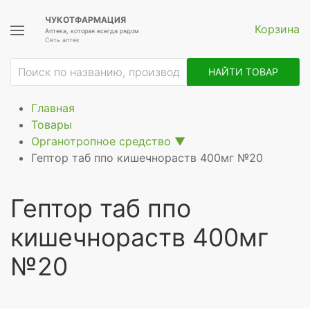
ЧУКОТФАРМАЦИЯ
Корзина
Аптека, которая всегда рядом
Сеть аптек
НАЙТИ ТОВАР
Главная
Товары
Органотропное средство
▼
Гептор таб ппо кишечнораств 400мг №20
Гептор таб ппо
кишечнораств 400мг
№20