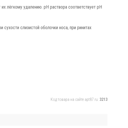
т их лёгкому удалению. рН раствора соответствует рН
ри сухости слизистой оболочки носа, при ринитах
Код товара на сайте apt87.ru:
3213