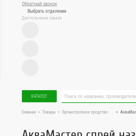
Обратный звонок
Выбрать отделение
Для получения заказа
КАТАЛОГ
Главная
Товары
Органотропное средство
АкваМас
АкваМастер спрей наз