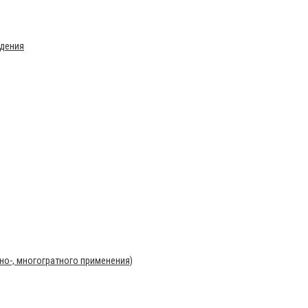
ждения
о-, многогратного применения)