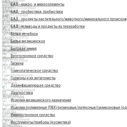
БАД - макро- и микроэлементы
БАД - пробиотики, пребиотики
БАД - продукты растительного/животного/минерального происхо
БАД - углеводы и продукты их переработки
Бельё лечебное
Бельё медицинское
Бытовая химия
Вегетотропное средство
Гигиена
Гомеопатическое средство
Гормоны и их антагонисты
Дезинфицирующее средство
Диагностика
Изделия медицинского назначения
Изделия полимерные (ПВХ)/резиновые/латексные/силиконовые (одн
Иммунотропное средство
Инструменты/приборы (косметика)