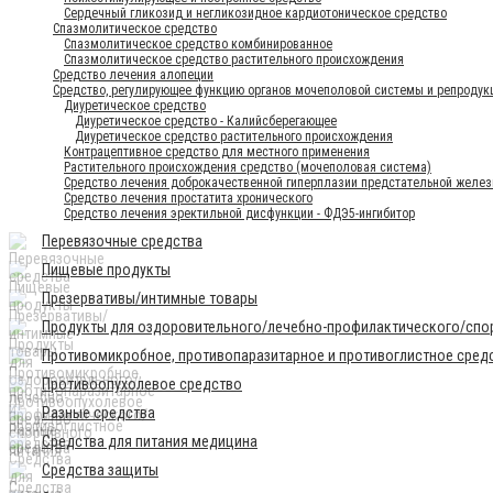
Сердечный гликозид и негликозидное кардиотоническое средство
Спазмолитическое средство
Спазмолитическое средство комбинированное
Спазмолитическое средство растительного происхождения
Средство лечения алопеции
Средство, регулирующее функцию органов мочеполовой системы и репродук
Диуретическое средство
Диуретическое средство - Калийсберегающее
Диуретическое средство растительного происхождения
Контрацептивное средство для местного применения
Растительного происхождения средство (мочеполовая система)
Средство лечения доброкачественной гиперплазии предстательной желез
Средство лечения простатита хронического
Средство лечения эректильной дисфункции - ФДЭ5-ингибитор
Перевязочные средства
Пищевые продукты
Презервативы/интимные товары
Продукты для оздоровительного/лечебно-профилактического/спор
Противомикробное, противопаразитарное и противоглистное сред
Противоопухолевое средство
Разные средства
Средства для питания медицина
Средства защиты