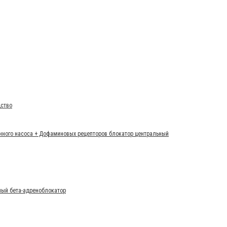
дство
онного насоса + Дофаминовых рецепторов блокатор центральный
ный бета-адреноблокатор