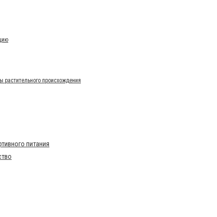
цию
ы растительного происхождения
тивного питания
ство