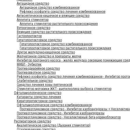
Антацидное средство
Антацидное средство комбинированное
Рефлюкс-эзофагита средство лечения комбинированное
Антисептическое кишечное и вяжущее средство
Аппетита стимулятор
Аппетита стимулятор растительного происхождения
Ветрогонное средство
Вяжущее средство растительного происхождения
Гастропротектор
Гепатопротекторное средство
Гепатопротекторное средство комбинированное
Гепатопротекторное средство растительного происхождения
Другое желудочно-кишечное средство
Желчегонное средство и препараты желчи
Ингибитор протонного насоса - желёз желудка секрецию понижающее сре
МИБП - Эубиотик
Противодиарейное средство
Противорвотное средство
Рефлюкс-эзофагита средство лечения комбинированное - Ингибитор прот
Слабительное средство
Средство лечения язвы пептической
Стимулятор моторики ЖКТ- ацетилхолина выброса стимулятор
Офтальмологическое средство
Катаракты средство лечения
Кератопротекторное средство
Офтальмологическое средство комбинированное
Противоглаукомное средство - Ингибитор карбоангидразы + Неселектив
Противоглаукомное средство - Ингибитор карбоангидразы
Противоглаукомное средство - Неселективный бета-адреноблокатор
Респираторное средство
Аналептическое средство (Дыхания стимулятор)
Отхаркивающее средство