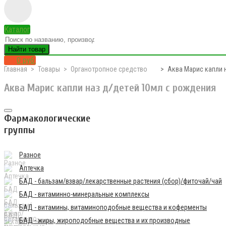
Каталог
Найти товар
0 руб.
Главная
Товары
Органотропное средство
Аква Марис капли 
Аква Марис капли наз д/детей 10мл с рождения
Фармакологические
группы
Разное
Аптечка
БАД - бальзам/взвар/лекарственные растения (сбор)/фиточай/чай
БАД - витаминно-минеральные комплексы
БАД - витамины, витаминоподобные вещества и коферменты
БАД - жиры, жироподобные вещества и их производные