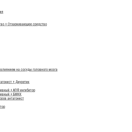
ия
тво + Отхаркивающее средство
влиянием на сосуды головного мозга
тагонист + Диуретик
тивный + АПФ ингибитор
тивный + БМКК
оров антагонист
итор