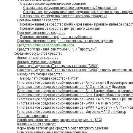
Отхаркивающее муколитическое средство
Отхаркивающее муколитическое средство комбинированное
Отхаркивающее муколитическое средство растительного происхожден
Отхаркивающее средство растительного происхождения
Противокашлевое средство
Противокашлевое средство комбинированное - Противокашлевое средс
Противокашлевое средство центрального действия
Противоконгестивное средство
Противоконгестивное средство в комбинациях
Противоконгестивное средство растительного происхождения
Средство лечения заболеваний носа
Средство устранения симптомов ОРЗ и ""простуды""
Сердечно-сосудистое средство
Антиангинальное средство
Антиаритмическое средство
Блокатор ""медленных"" кальциевых каналов (БМКК)
Блокатор ""медленных"" кальциевых каналов (БМКК) с преимущественным 
Вазодилатирующее средство
Вазодилатирующее средство - Нитрат
Гипотензивное средство комбинированное - Ангиотензина II рецепторов ан
Гипотензивное средство комбинированное - АПФ ингибитор + Диуретик
Гипотензивное средство комбинированное - Бета-1 адреноблокатор селек
Гипотензивное средство комбинированное - Бета-1 адреноблокатор селек
Гипотензивное средство комбинированное - БМКК + Ангиотензина II рецепт
Гипотензивное средство комбинированное - БМКК + АПФ ингибитор
Гипотензивное средство комбинированное - БМКК + Диуретик + АПФ ингиб
Гипотензивное средство комбинированное - Диуретик + АПФ ингибитор
Гистамина препарат
Ингибитор ангиотензинпревращающего фермента (АПФ)
Калия и магния препарат
Коронародилатирующее средство рефлекторного действия
Психостимулирующее и ноотропное средство