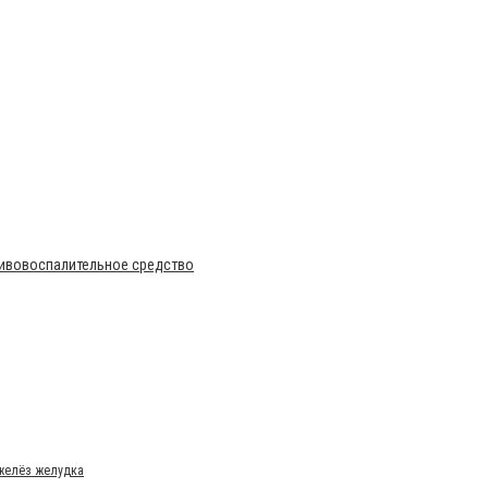
тивовоспалительное средство
 желёз желудка