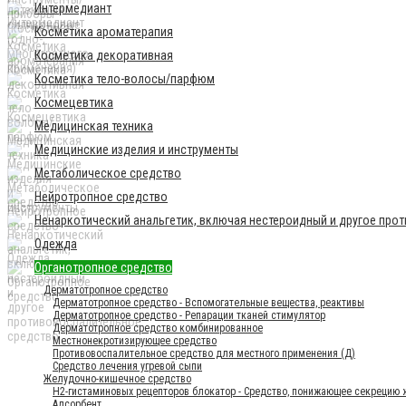
Интермедиант
Косметика ароматерапия
Косметика декоративная
Косметика тело-волосы/парфюм
Космецевтика
Медицинская техника
Медицинские изделия и инструменты
Метаболическое средство
Нейротропное средство
Ненаркотический анальгетик, включая нестероидный и другое про
Одежда
Органотропное средство
Дерматотропное средство
Дерматотропное средство - Вспомогательные вещества, реактивы
Дерматотропное средство - Репарации тканей стимулятор
Дерматотропное средство комбинированное
Местнонекротизирующее средство
Противовоспалительное средство для местного применения (Д)
Средство лечения угревой сыпи
Желудочно-кишечное средство
H2-гистаминовых рецепторов блокатор - Средство, понижающее секрецию
Адсорбент