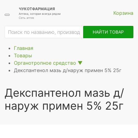
ЧУКОТФАРМАЦИЯ
Корзина
Аптека, которая всегда рядом
Сеть аптек
ие
НАЙТИ ТОВАР
Главная
Товары
Органотропное средство
▼
Декспантенол мазь д/наруж примен 5% 25г
Декспантенол мазь д/
наруж примен 5% 25г