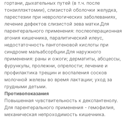
гортани, дыхательных путей (в т.ч. после
тонзиллэктомии), слизистой оболочки желудка,
парестезии при неврологических заболеваниях,
лечение дефектов слизистой зева матки.Для
парентерального применения: послеоперационная
атония кишечника, паралитический илеус,
недостаточность пантотеновой кислоты при
синдроме мальабсорбции.Для наружного
применения: раны и ожоги; дерматиты, абсцессы,
фурункулы, пролежни, опрелости; лечение и
профилактика трещин и воспаления сосков
молочной железы во время лактации; уход за
грудными детьми.
Противопоказания
ующее
Повышенная чувствительность к декспантенолу.
Для парентерального применения - гемофилия,
ьное
механическая непроходимость кишечника.